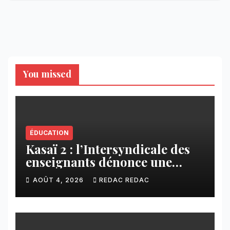
You missed
ÉDUCATION
Kasaï 2 : l’Intersyndicale des
enseignants dénonce une
contribution financière
AOÛT 4, 2026
REDAC REDAC
imposée aux écoles de la
CNCA