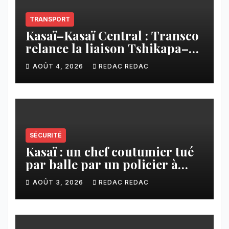
TRANSPORT
Kasaï–Kasaï Central : Transco
relance la liaison Tshikapa–
Tshiamu pour faciliter les
AOÛT 4, 2026
REDAC REDAC
échanges
SÉCURITÉ
Kasaï : un chef coutumier tué
par balle par un policier à
Kamuesha, la tension monte
AOÛT 3, 2026
REDAC REDAC