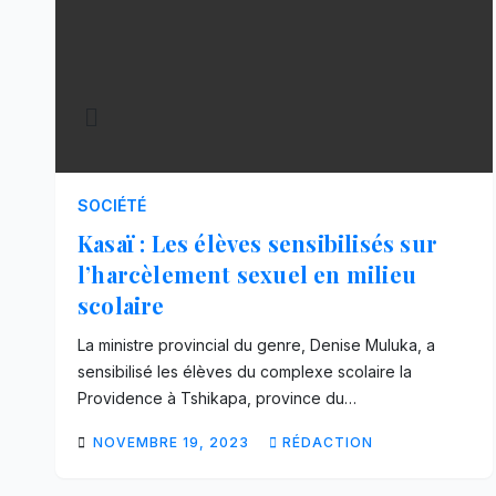
SOCIÉTÉ
Kasaï : Les élèves sensibilisés sur
l’harcèlement sexuel en milieu
scolaire
La ministre provincial du genre, Denise Muluka, a
sensibilisé les élèves du complexe scolaire la
Providence à Tshikapa, province du…
NOVEMBRE 19, 2023
RÉDACTION