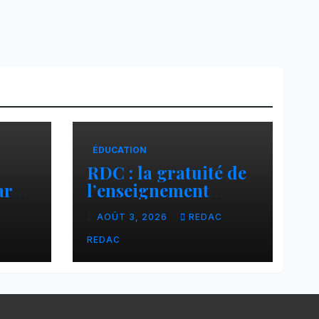
ÉDUCATION
RDC : la gratuité de
ar
l’enseignement
cier
primaire, vision
C
AOÛT 3, 2026
REDAC
phare du Président
Félix Tshisekedi
REDAC
réaffirmée par une
circulaire du
Secrétaire général
Juvénal Sanga Kaubo