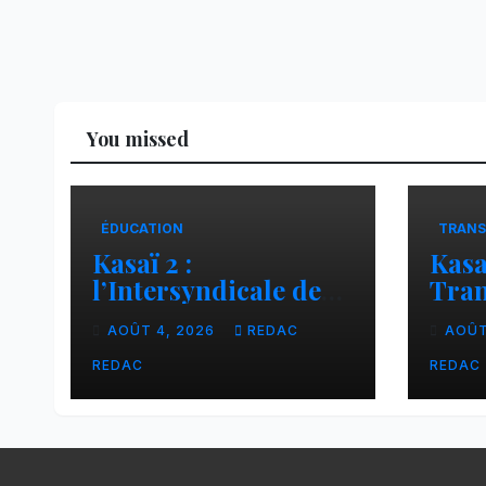
You missed
ÉDUCATION
TRANS
Kasaï 2 :
Kasa
l’Intersyndicale des
Tran
enseignants dénonce
liai
AOÛT 4, 2026
REDAC
AOÛT
une contribution
Tsh
financière imposée
faci
REDAC
REDAC
aux écoles de la
CNCA