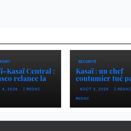
PORT
SÉCURITÉ
ï–Kasaï Central :
Kasaï : un chef
sco relance la
coutumier tué p
son Tshikapa–
balle par un poli
 4, 2026
REDAC
AOÛT 3, 2026
REDA
iamu pour
à Kamuesha, la
liter les échanges
tension monte
REDAC