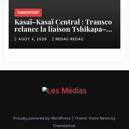
TRANSPORT
Kasaï–Kasaï Central : Transco
relance la liaison Tshikapa–
Tshiamu pour faciliter les
AOÛT 4, 2026
REDAC REDAC
échanges
Proudly powered by WordPress
|
Theme:
Pulse News
by
Themeansar
.