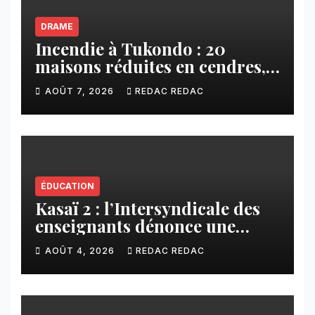
DRAME
Incendie à Tukondo : 20
maisons réduites en cendres,
plusieurs familles sans abri
AOÛT 7, 2026
REDAC REDAC
ÉDUCATION
Kasaï 2 : l’Intersyndicale des
enseignants dénonce une
contribution financière
AOÛT 4, 2026
REDAC REDAC
imposée aux écoles de la
CNCA