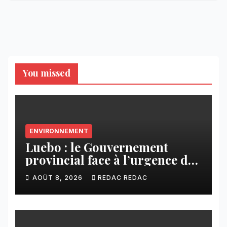
You missed
ENVIRONNEMENT
Luebo : le Gouvernement
provincial face à l’urgence des
érosions qui menacent la cité
AOÛT 8, 2026
REDAC REDAC