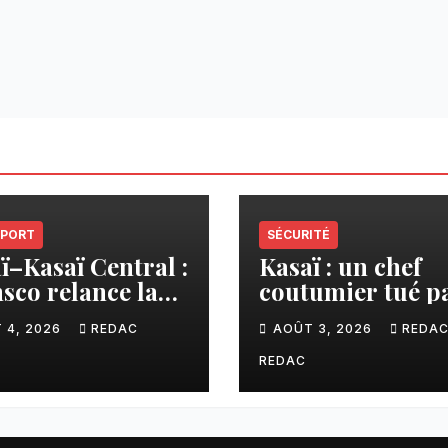
PORT
SÉCURITÉ
ï–Kasaï Central :
Kasaï : un chef
sco relance la
coutumier tué p
son Tshikapa–
balle par un poli
 4, 2026
REDAC
AOÛT 3, 2026
REDA
iamu pour
à Kamuesha, la
liter les échanges
tension monte
REDAC