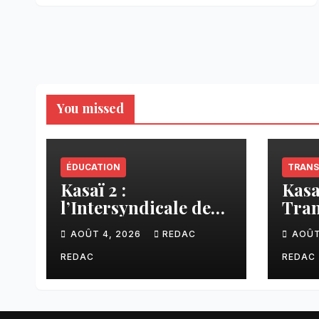
You missed
ÉDUCATION
TRANS
Kasaï 2 :
Kasa
l’Intersyndicale des
Tran
enseignants dénonce
liai
AOÛT 4, 2026
REDAC
AOÛT
une contribution
Tsh
financière imposée
faci
REDAC
REDAC
aux écoles de la
CNCA