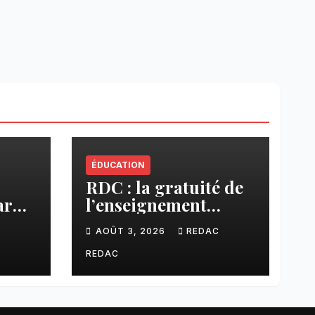
ÉDUCATION
RDC : la gratuité de
ar
l’enseignement
cier
primaire, vision
C
AOÛT 3, 2026
REDAC
phare du Président
Félix Tshisekedi
REDAC
réaffirmée par une
circulaire du
Secrétaire général