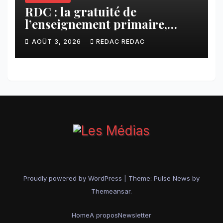
RDC : la gratuité de
l’enseignement primaire,
vision phare du Président
AOÛT 3, 2026
REDAC REDAC
Félix Tshisekedi réaffirmée
par une circulaire du
Secrétaire général Juvénal
Sanga Kaubo
Proudly powered by WordPress
|
Theme:
Pulse News
by
Themeansar
.
Home
A propos
Newsletter