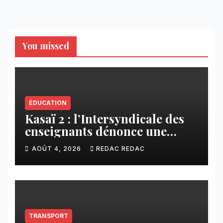
You missed
ÉDUCATION
Kasaï 2 : l’Intersyndicale des
enseignants dénonce une
contribution financière
AOÛT 4, 2026
REDAC REDAC
imposée aux écoles de la
CNCA
TRANSPORT