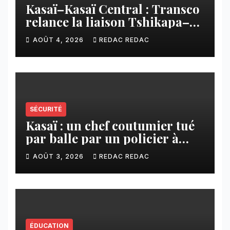
Kasaï–Kasaï Central : Transco
relance la liaison Tshikapa–
Tshiamu pour faciliter les
AOÛT 4, 2026
REDAC REDAC
échanges
SÉCURITÉ
Kasaï : un chef coutumier tué
par balle par un policier à
Kamuesha, la tension monte
AOÛT 3, 2026
REDAC REDAC
ÉDUCATION