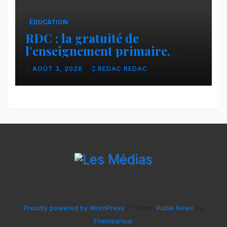
ÉDUCATION
RDC : la gratuité de
l’enseignement primaire,
vision phare du Président
AOÛT 3, 2026
REDAC REDAC
Félix Tshisekedi réaffirmée
par une circulaire du
Secrétaire général Juvénal
Sanga Kaubo
Proudly powered by WordPress
|
Theme:
Pulse News
by
Themeansar
.