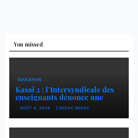
You missed
ÉDUCATION
Kasaï 2 : l’Intersyndicale des
enseignants dénonce une
contribution financière
AOÛT 4, 2026
REDAC REDAC
imposée aux écoles de la
CNCA