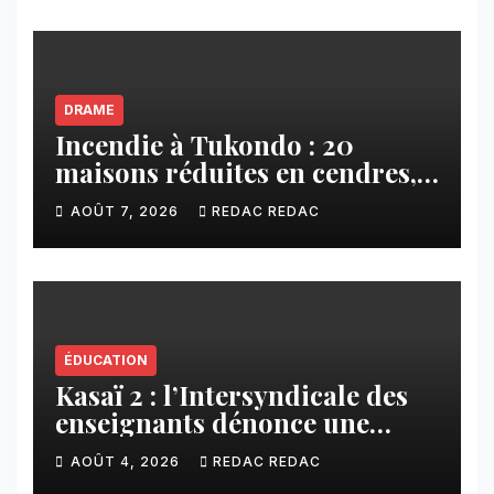
DRAME
Incendie à Tukondo : 20
maisons réduites en cendres,
plusieurs familles sans abri
AOÛT 7, 2026
REDAC REDAC
ÉDUCATION
Kasaï 2 : l’Intersyndicale des
enseignants dénonce une
contribution financière
AOÛT 4, 2026
REDAC REDAC
imposée aux écoles de la