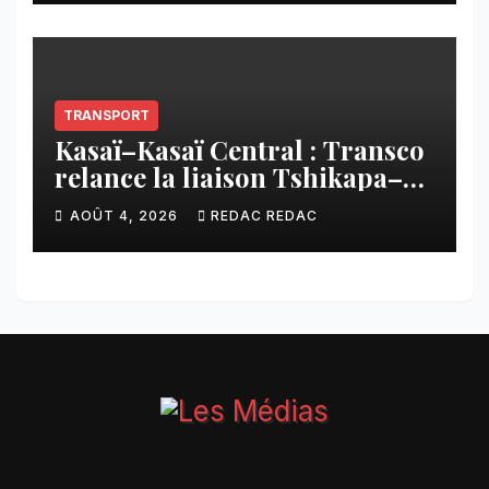
CNCA
TRANSPORT
Kasaï–Kasaï Central : Transco
relance la liaison Tshikapa–
Tshiamu pour faciliter les
AOÛT 4, 2026
REDAC REDAC
échanges