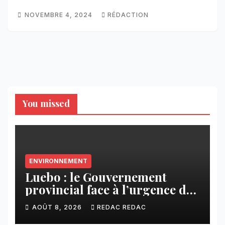
NOVEMBRE 4, 2024
RÉDACTION
You missed
ENVIRONNEMENT
Luebo : le Gouvernement
provincial face à l’urgence des
érosions qui menacent la cité
AOÛT 8, 2026
REDAC REDAC