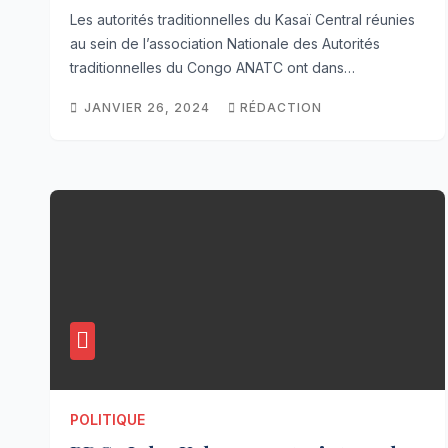
autres ministères au prochain
Les autorités traditionnelles du Kasaï Central réunies
Gouvernement
au sein de l’association Nationale des Autorités
traditionnelles du Congo ANATC ont dans…
JANVIER 26, 2024
RÉDACTION
POLITIQUE