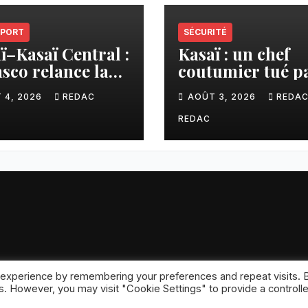
PORT
SÉCURITÉ
ï–Kasaï Central :
Kasaï : un chef
sco relance la
coutumier tué p
son Tshikapa–
balle par un poli
 4, 2026
REDAC
AOÛT 3, 2026
REDA
iamu pour
à Kamuesha, la
liter les échanges
tension monte
REDAC
 experience by remembering your preferences and repeat visits. 
ansar
.
es. However, you may visit "Cookie Settings" to provide a controll