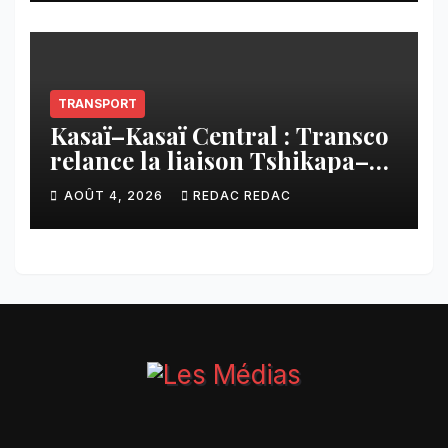
CNCA
TRANSPORT
Kasaï–Kasaï Central : Transco
relance la liaison Tshikapa–
Tshiamu pour faciliter les
AOÛT 4, 2026
REDAC REDAC
échanges