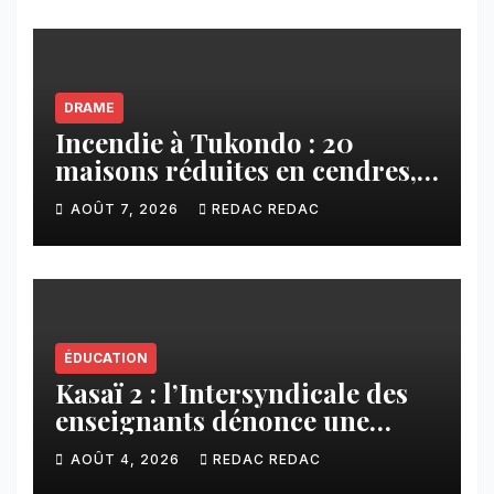
DRAME
Incendie à Tukondo : 20
maisons réduites en cendres,
plusieurs familles sans abri
AOÛT 7, 2026
REDAC REDAC
ÉDUCATION
Kasaï 2 : l’Intersyndicale des
enseignants dénonce une
contribution financière
AOÛT 4, 2026
REDAC REDAC
imposée aux écoles de la