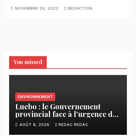
NOVEMBRE 29, 2022
REDACTION
You missed
ENVIRONNEMENT
Luebo : le Gouvernement
provincial face à l’urgence des
érosions qui menacent la cité
AOÛT 8, 2026
REDAC REDAC