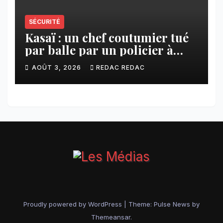
SÉCURITÉ
Kasaï : un chef coutumier tué
par balle par un policier à
Kamuesha, la tension monte
AOÛT 3, 2026
REDAC REDAC
Proudly powered by WordPress
|
Theme:
Pulse News
by
Themeansar
.