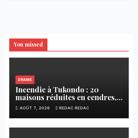
You missed
DRAME
Incendie à Tukondo : 20
maisons réduites en cendres,
plusieurs familles sans abri
AOÛT 7, 2026
REDAC REDAC