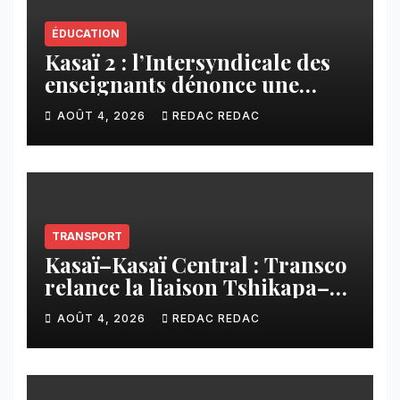
ÉDUCATION
Kasaï 2 : l’Intersyndicale des
enseignants dénonce une
contribution financière
AOÛT 4, 2026
REDAC REDAC
imposée aux écoles de la
CNCA
TRANSPORT
Kasaï–Kasaï Central : Transco
relance la liaison Tshikapa–
Tshiamu pour faciliter les
AOÛT 4, 2026
REDAC REDAC
échanges