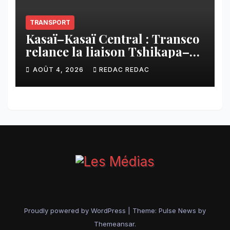
TRANSPORT
Kasaï–Kasaï Central : Transco
relance la liaison Tshikapa–
Tshiamu pour faciliter les
AOÛT 4, 2026
REDAC REDAC
échanges
Proudly powered by WordPress
|
Theme:
Pulse News
by
Themeansar
.