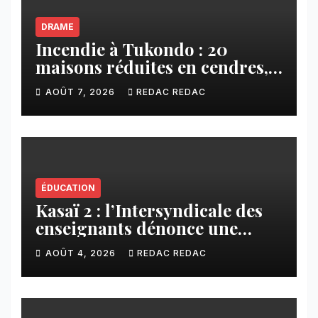
DRAME
Incendie à Tukondo : 20
maisons réduites en cendres,
plusieurs familles sans abri
AOÛT 7, 2026
REDAC REDAC
ÉDUCATION
Kasaï 2 : l’Intersyndicale des
enseignants dénonce une
contribution financière
AOÛT 4, 2026
REDAC REDAC
imposée aux écoles de la
CNCA