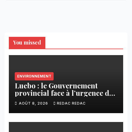
You missed
ENVIRONNEMENT
Luebo : le Gouvernement
provincial face à l’urgence des
érosions qui menacent la cité
AOÛT 8, 2026
REDAC REDAC