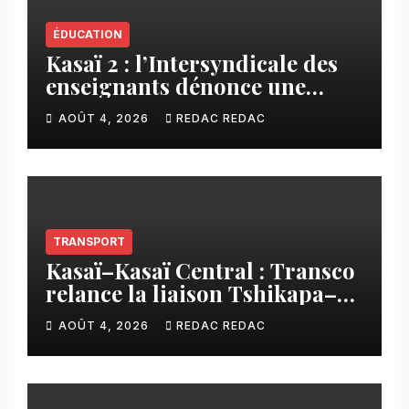
ÉDUCATION
Kasaï 2 : l’Intersyndicale des
enseignants dénonce une
contribution financière
AOÛT 4, 2026
REDAC REDAC
imposée aux écoles de la
CNCA
TRANSPORT
Kasaï–Kasaï Central : Transco
relance la liaison Tshikapa–
Tshiamu pour faciliter les
AOÛT 4, 2026
REDAC REDAC
échanges