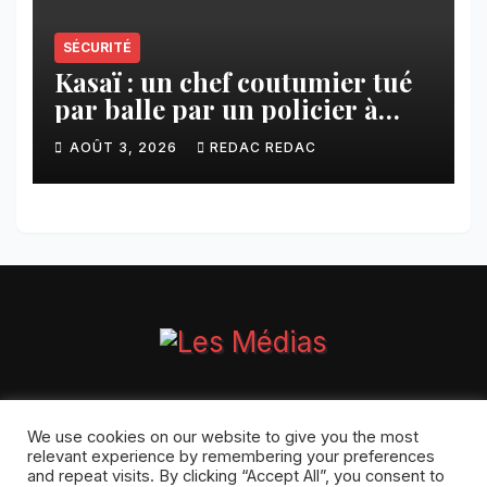
SÉCURITÉ
Kasaï : un chef coutumier tué
par balle par un policier à
Kamuesha, la tension monte
AOÛT 3, 2026
REDAC REDAC
We use cookies on our website to give you the most
Proudly powered by WordPress
|
Theme:
Pulse News
by
relevant experience by remembering your preferences
Themeansar
.
and repeat visits. By clicking “Accept All”, you consent to