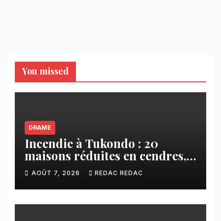
You missed
DRAME
Incendie à Tukondo : 20
maisons réduites en cendres,
plusieurs familles sans abri
AOÛT 7, 2026
REDAC REDAC