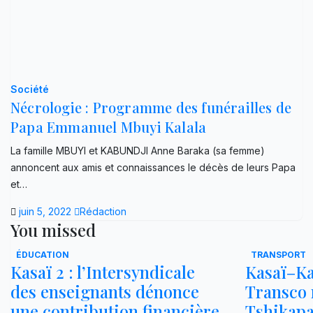
Société
Nécrologie : Programme des funérailles de
Papa Emmanuel Mbuyi Kalala
La famille MBUYI et KABUNDJI Anne Baraka (sa femme)
annoncent aux amis et connaissances le décès de leurs Papa
et…
juin 5, 2022
Rédaction
You missed
ÉDUCATION
TRANSPORT
Kasaï 2 : l’Intersyndicale
Kasaï–Ka
des enseignants dénonce
Transco r
une contribution financière
Tshikap