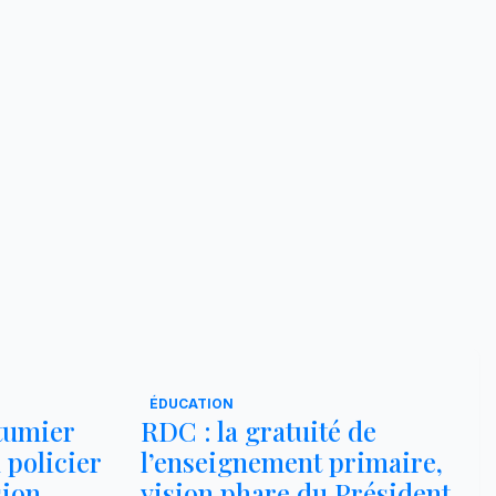
ÉDUCATION
utumier
RDC : la gratuité de
 policier
l’enseignement primaire,
sion
vision phare du Président