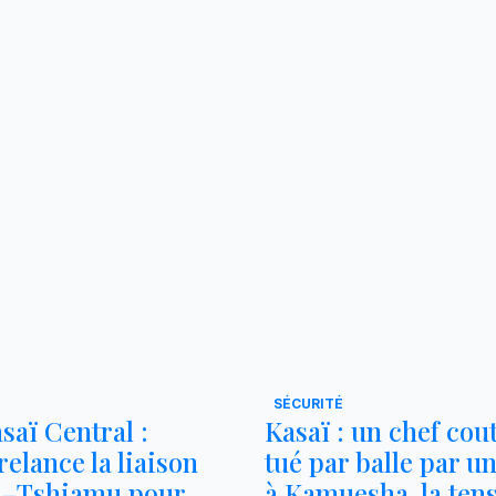
SÉCURITÉ
saï Central :
Kasaï : un chef co
elance la liaison
tué par balle par un
a–Tshiamu pour
à Kamuesha, la ten