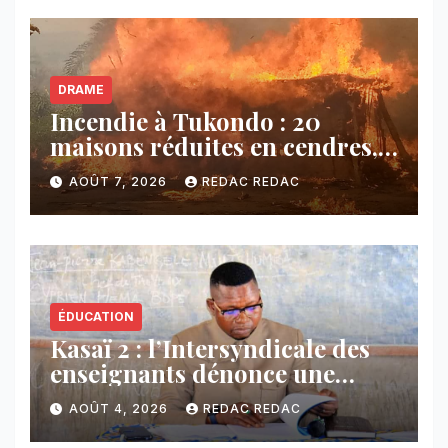
DRAME
Incendie à Tukondo : 20
maisons réduites en cendres,
plusieurs familles sans abri
AOÛT 7, 2026
REDAC REDAC
ÉDUCATION
Kasaï 2 : l’Intersyndicale des
enseignants dénonce une
contribution financière
AOÛT 4, 2026
REDAC REDAC
imposée aux écoles de la
CNCA