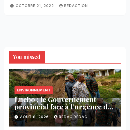
OCTOBRE 21, 2022
REDACTION
You missed
ENVIRONNEMENT
Luebo : le Gouvernement
provincial face à l’urgence des
érosions qui menacent la cité
AOÛT 8, 2026
REDAC REDAC