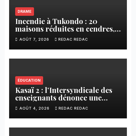
DRAME
Incendie à Tukondo : 20
maisons réduites en cendres,
plusieurs familles sans abri
AOÛT 7, 2026
REDAC REDAC
ÉDUCATION
Kasaï 2 : l’Intersyndicale des
enseignants dénonce une
contribution financière
AOÛT 4, 2026
REDAC REDAC
imposée aux écoles de la
CNCA