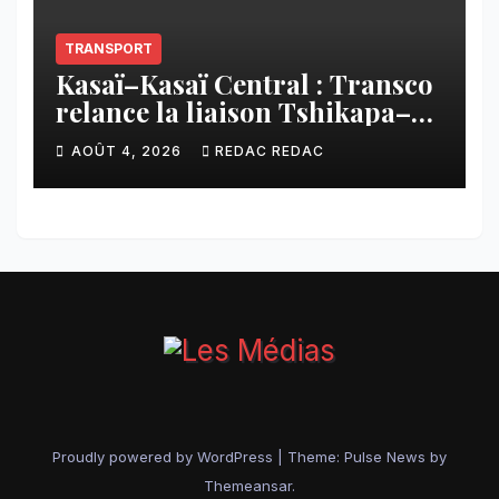
TRANSPORT
Kasaï–Kasaï Central : Transco
relance la liaison Tshikapa–
Tshiamu pour faciliter les
AOÛT 4, 2026
REDAC REDAC
échanges
Proudly powered by WordPress
|
Theme:
Pulse News
by
Themeansar
.