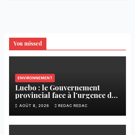
You missed
ENVIRONNEMENT
Luebo : le Gouvernement
provincial face à l’urgence des
érosions qui menacent la cité
AOÛT 8, 2026
REDAC REDAC