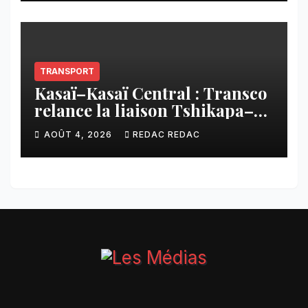
CNCA
TRANSPORT
Kasaï–Kasaï Central : Transco
relance la liaison Tshikapa–
Tshiamu pour faciliter les
AOÛT 4, 2026
REDAC REDAC
échanges