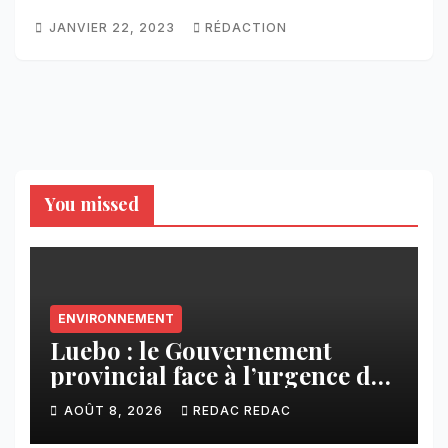
JANVIER 22, 2023
RÉDACTION
You missed
ENVIRONNEMENT
Luebo : le Gouvernement
provincial face à l’urgence des
érosions qui menacent la cité
AOÛT 8, 2026
REDAC REDAC