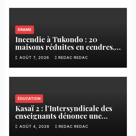
DRAME
Incendie à Tukondo : 20
maisons réduites en cendres,
plusieurs familles sans abri
AOÛT 7, 2026
REDAC REDAC
ÉDUCATION
Kasaï 2 : l’Intersyndicale des
enseignants dénonce une
contribution financière
AOÛT 4, 2026
REDAC REDAC
imposée aux écoles de la