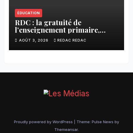
ÉDUCATION
RDC : la gratuité de
l’enseignement primaire,
vision phare du Président
AOÛT 3, 2026
REDAC REDAC
Félix Tshisekedi réaffirmée
par une circulaire du
Secrétaire général Juvénal
Sanga Kaubo
Proudly powered by WordPress
|
Theme:
Pulse News
by
Themeansar
.