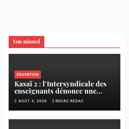
You missed
ÉDUCATION
Kasaï 2 : l’Intersyndicale des
enseignants dénonce une
contribution financière
AOÛT 4, 2026
REDAC REDAC
imposée aux écoles de la
CNCA