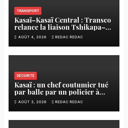
TRANSPORT
Kasaï–Kasaï Central : Transco
relance la liaison Tshikapa–
Tshiamu pour faciliter les
AOÛT 4, 2026
REDAC REDAC
échanges
SÉCURITÉ
Kasaï : un chef coutumier tué
par balle par un policier à
Kamuesha, la tension monte
AOÛT 3, 2026
REDAC REDAC