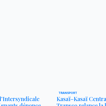
TRANSPORT
 l’Intersyndicale
Kasaï–Kasaï Central
ignants dénonce
Transco relance la 