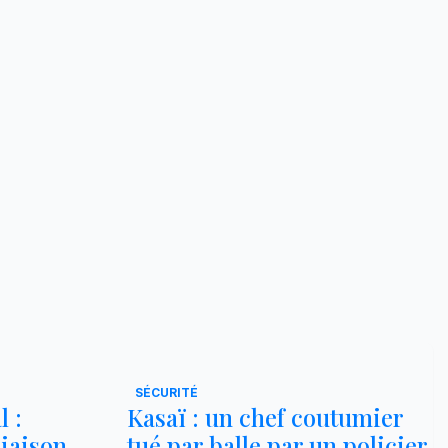
SÉCURITÉ
 :
Kasaï : un chef coutumier
liaison
tué par balle par un policier