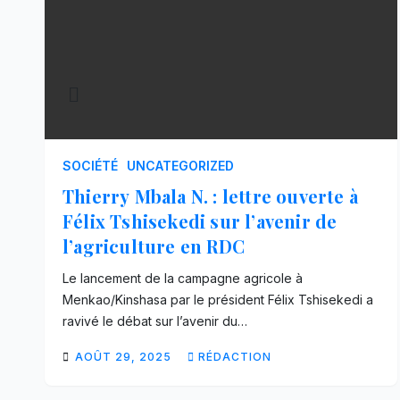
SOCIÉTÉ
UNCATEGORIZED
Thierry Mbala N. : lettre ouverte à
Félix Tshisekedi sur l’avenir de
l’agriculture en RDC
Le lancement de la campagne agricole à
Menkao/Kinshasa par le président Félix Tshisekedi a
ravivé le débat sur l’avenir du…
AOÛT 29, 2025
RÉDACTION