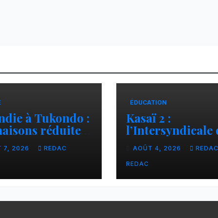
E
ÉDUCATION
ndie à Tukondo :
Kasaï 2 :
aisons réduites
l’Intersyndicale 
endres, plusieurs
enseignants dén
 7, 2026
REDAC
AOÛT 4, 2026
REDA
lles sans abri
une contributio
financière impo
REDAC
aux écoles de la
CNCA