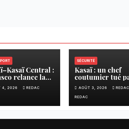
PORT
SÉCURITÉ
ï–Kasaï Central :
Kasaï : un chef
sco relance la
coutumier tué p
son Tshikapa–
balle par un poli
 4, 2026
REDAC
AOÛT 3, 2026
REDA
iamu pour
à Kamuesha, la
liter les échanges
tension monte
REDAC