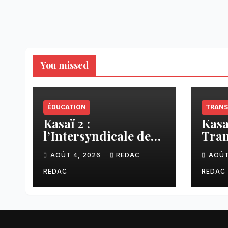
You missed
ÉDUCATION
TRANS
Kasaï 2 :
Kasa
l’Intersyndicale des
Tran
enseignants dénonce
liai
AOÛT 4, 2026
REDAC
AOÛT
une contribution
Tsh
financière imposée
faci
REDAC
REDAC
aux écoles de la
CNCA