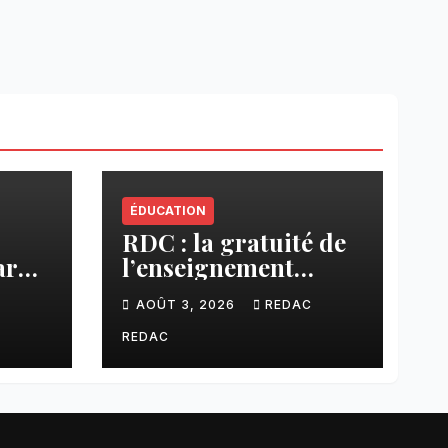
ÉDUCATION
RDC : la gratuité de
ar
l’enseignement
cier
primaire, vision
C
AOÛT 3, 2026
REDAC
phare du Président
Félix Tshisekedi
REDAC
réaffirmée par une
circulaire du
Secrétaire général
Juvénal Sanga Kaubo