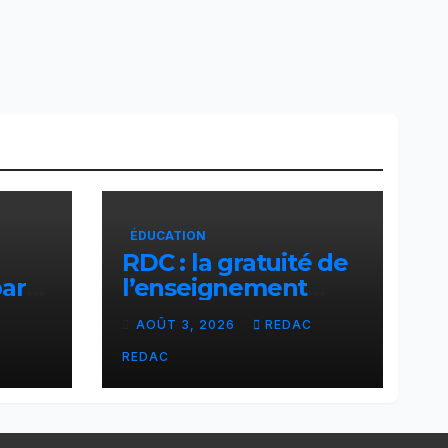
ÉDUCATION
RDC : la gratuité de
par
l’enseignement
cier
primaire, vision
C
AOÛT 3, 2026
REDAC
phare du Président
Félix Tshisekedi
REDAC
réaffirmée par une
circulaire du
Secrétaire général