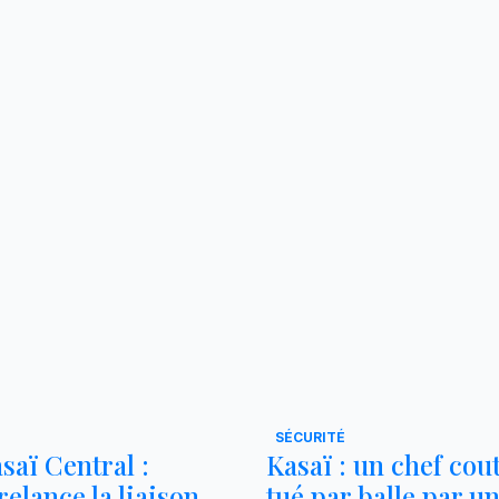
SÉCURITÉ
saï Central :
Kasaï : un chef co
elance la liaison
tué par balle par un