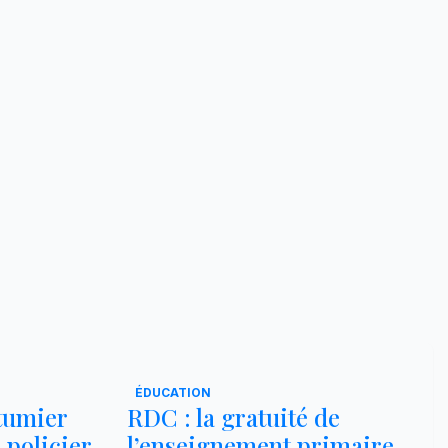
ÉDUCATION
utumier
RDC : la gratuité de
 policier
l’enseignement primaire,