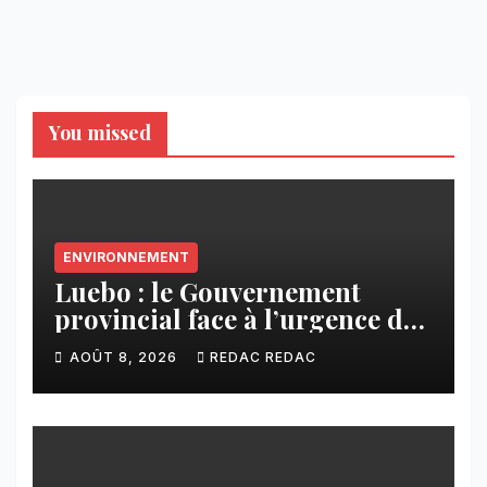
You missed
ENVIRONNEMENT
Luebo : le Gouvernement
provincial face à l’urgence des
érosions qui menacent la cité
AOÛT 8, 2026
REDAC REDAC