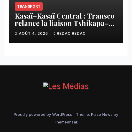
TRANSPORT
Kasaï–Kasaï Central : Transco
relance la liaison Tshikapa–
Tshiamu pour faciliter les
AOÛT 4, 2026
REDAC REDAC
échanges
Proudly powered by WordPress
|
Theme:
Pulse News
by
Themeansar
.