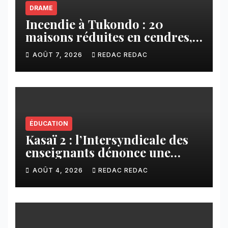
DRAME
Incendie à Tukondo : 20
maisons réduites en cendres,
plusieurs familles sans abri
AOÛT 7, 2026
REDAC REDAC
ÉDUCATION
Kasaï 2 : l’Intersyndicale des
enseignants dénonce une
contribution financière
AOÛT 4, 2026
REDAC REDAC
imposée aux écoles de la
CNCA