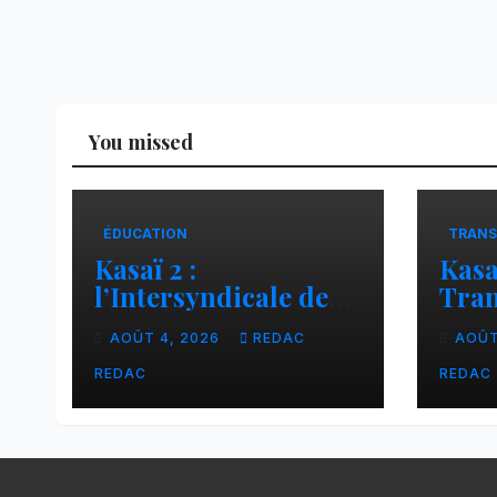
You missed
ÉDUCATION
TRANS
Kasaï 2 :
Kasa
l’Intersyndicale des
Tran
enseignants dénonce
liai
AOÛT 4, 2026
REDAC
AOÛT
une contribution
Tsh
financière imposée
faci
REDAC
REDAC
aux écoles de la
CNCA