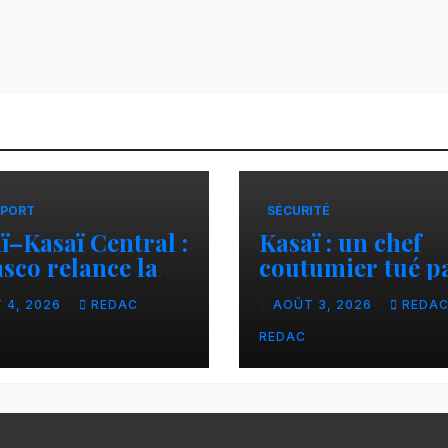
PORT
SÉCURITÉ
ï–Kasaï Central :
Kasaï : un chef
sco relance la
coutumier tué p
son Tshikapa–
balle par un poli
 4, 2026
REDAC
AOÛT 3, 2026
REDA
iamu pour
à Kamuesha, la
liter les échanges
tension monte
REDAC