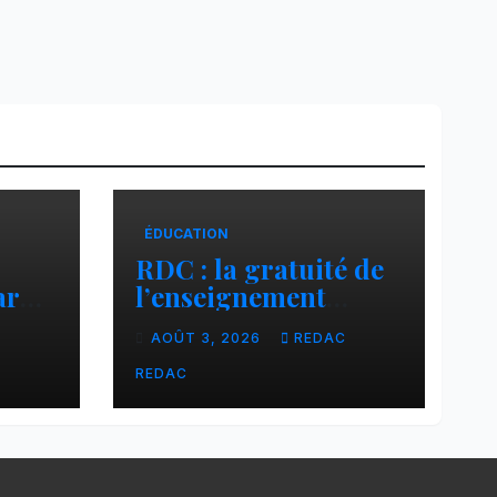
ÉDUCATION
RDC : la gratuité de
ar
l’enseignement
cier
primaire, vision
C
AOÛT 3, 2026
REDAC
phare du Président
Félix Tshisekedi
REDAC
réaffirmée par une
circulaire du
Secrétaire général
Juvénal Sanga Kaubo