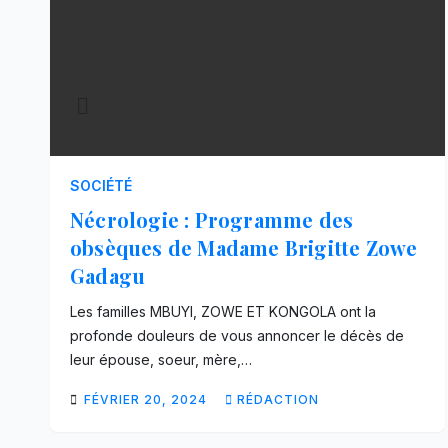
SOCIÉTÉ
Nécrologie : Programme des
obsèques de Madame Brigitte Zowe
Gadagu
Les familles MBUYI, ZOWE ET KONGOLA ont la
profonde douleurs de vous annoncer le décès de
leur épouse, soeur, mère,…
FÉVRIER 20, 2024
RÉDACTION