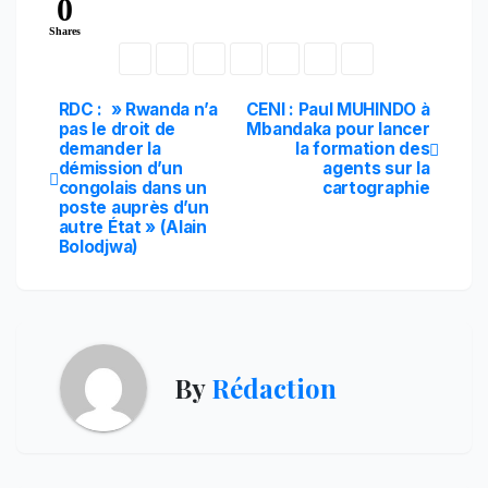
0
Shares
Navigation
RDC : » Rwanda n’a
CENI : Paul MUHINDO à
pas le droit de
Mbandaka pour lancer
demander la
la formation des
de
démission d’un
agents sur la
congolais dans un
cartographie
l’article
poste auprès d’un
autre État » (Alain
Bolodjwa)
By
Rédaction