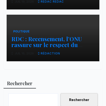
JUIL 19, 2026
REDAC REDAC
s’oppose à la participation des
groupes armés
POLITIQUE
RDC : Recensement, l’ONU
rassure sur le respect du
calendrier constitutionnel
JUIL 16, 2026
RÉDACTION
Rechercher
Rechercher