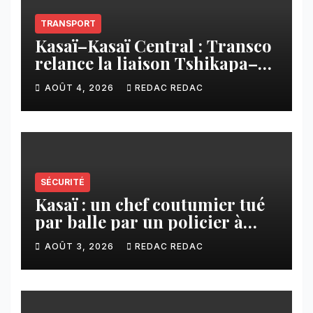
TRANSPORT
Kasaï–Kasaï Central : Transco
relance la liaison Tshikapa–
Tshiamu pour faciliter les
AOÛT 4, 2026
REDAC REDAC
échanges
SÉCURITÉ
Kasaï : un chef coutumier tué
par balle par un policier à
Kamuesha, la tension monte
AOÛT 3, 2026
REDAC REDAC