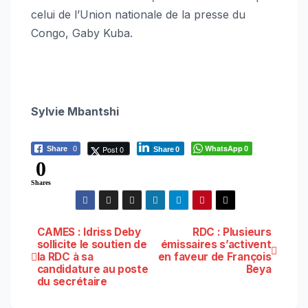
celui de l’Union nationale de la presse du
Congo, Gaby Kuba.
Sylvie Mbantshi
WhatsApp
Post 0
Share
0
0
Share
0
0
Shares
Navigation
CAMES : Idriss Deby
RDC : Plusieurs
sollicite le soutien de
émissaires s’activent
la RDC à sa
en faveur de François
de
candidature au poste
Beya
du secrétaire
l’article