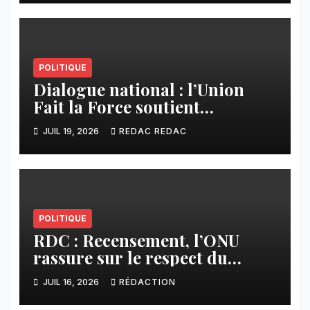
POLITIQUE
Dialogue national : l’Union
Fait la Force soutient
l’initiative de Tshisekedi et
JUIL 19, 2026
REDAC REDAC
s’oppose à la participation des
groupes armés
POLITIQUE
RDC : Recensement, l’ONU
rassure sur le respect du
calendrier constitutionnel
JUIL 16, 2026
RÉDACTION