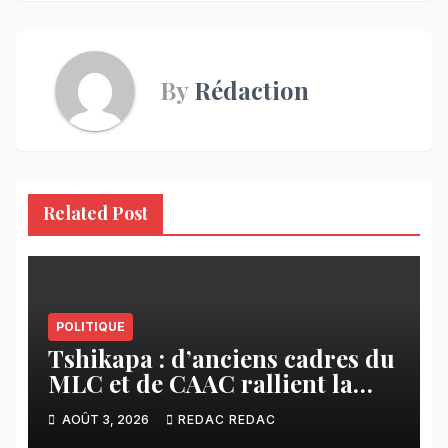
By
Rédaction
Related Post
POLITIQUE
Tshikapa : d’anciens cadres du
MLC et de CAAC rallient la
Dynamique pour la
AOÛT 3, 2026
REDAC REDAC
Transformation du Congo