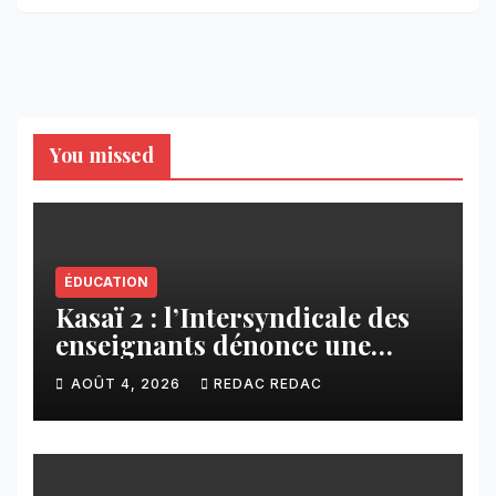
You missed
ÉDUCATION
Kasaï 2 : l’Intersyndicale des
enseignants dénonce une
contribution financière
AOÛT 4, 2026
REDAC REDAC
imposée aux écoles de la
CNCA