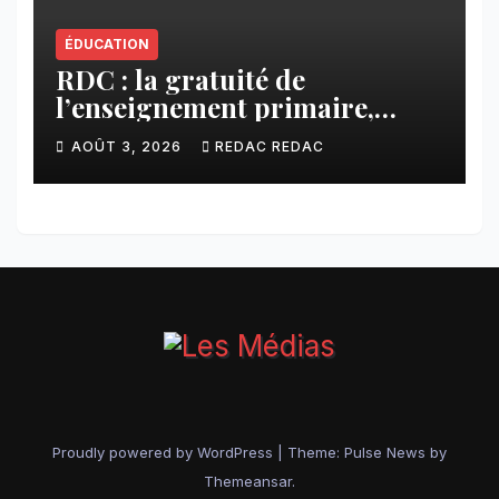
ÉDUCATION
RDC : la gratuité de
l’enseignement primaire,
vision phare du Président
AOÛT 3, 2026
REDAC REDAC
Félix Tshisekedi réaffirmée
par une circulaire du
Secrétaire général Juvénal
Sanga Kaubo
Proudly powered by WordPress
|
Theme:
Pulse News
by
Themeansar
.