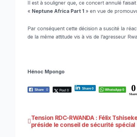
Il est à souligner que, ce concert annulé fais
«
Neptune Africa Part 1
» en vue de promouvo
Par conséquent cette décision a suscité la réact
de la même attitude vis à vis de l’agresseur R
Hénoc Mpongo
0
Share
0
WhatsApp
Post 0
Share
0
0
Share
Navigation
Tension RDC-RWANDA : Félix Tshiseke
préside le conseil de sécurité spécial
de