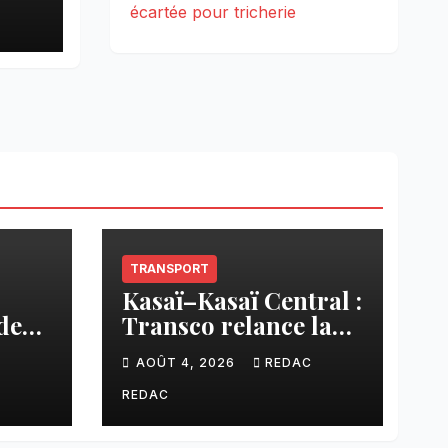
écartée pour tricherie
s
TRANSPORT
Kasaï–Kasaï Central :
des
Transco relance la
once
liaison Tshikapa–
C
AOÛT 4, 2026
REDAC
n
Tshiamu pour
sée
faciliter les échanges
REDAC