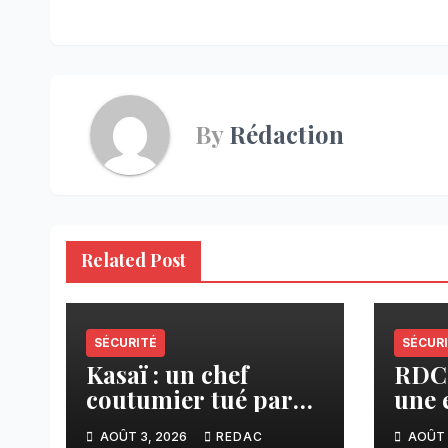
l’article
By
Rédaction
Related Post
SÉCURITÉ
SÉCUR
Kasaï : un chef
RDC
coutumier tué par
une 
balle par un policier
retr
AOÛT 3, 2026
REDAC
AOÛT 