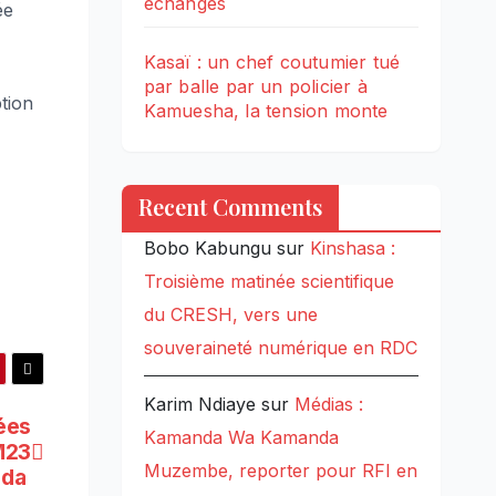
échanges
ée
Kasaï : un chef coutumier tué
par balle par un policier à
ption
Kamuesha, la tension monte
Recent Comments
Bobo Kabungu
sur
Kinshasa :
Troisième matinée scientifique
du CRESH, vers une
souveraineté numérique en RDC
Karim Ndiaye
sur
Médias :
ées
Kamanda Wa Kamanda
M23
Muzembe, reporter pour RFI en
nda