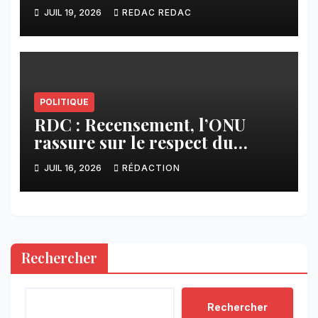
l’initiative de Tshisekedi et
JUIL 19, 2026
REDAC REDAC
s’oppose à la participation des
groupes armés
POLITIQUE
RDC : Recensement, l’ONU
rassure sur le respect du
calendrier constitutionnel
JUIL 16, 2026
RÉDACTION
Rechercher
Rechercher