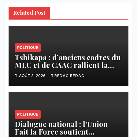
Related Post
POLITIQUE
Tshikapa : d’anciens cadres du
MLC et de CAAC rallient la
Dynamique pour la
AOÛT 3, 2026
REDAC REDAC
Transformation du Congo
POLITIQUE
Dialogue national : l’Union
Fait la Force soutient