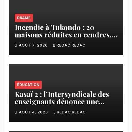
DRAME
Incendie à Tukondo : 20
maisons réduites en cendres,
plusieurs familles sans abri
AOÛT 7, 2026
REDAC REDAC
ÉDUCATION
Kasaï 2 : l’Intersyndicale des
enseignants dénonce une
contribution financière
AOÛT 4, 2026
REDAC REDAC
imposée aux écoles de la
CNCA