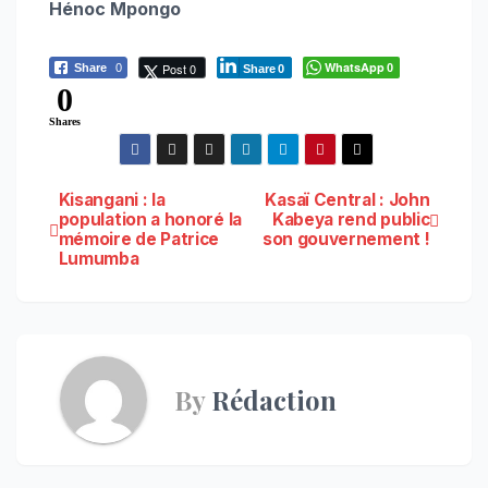
Hénoc Mpongo
WhatsApp
Post 0
Share
0
0
Share
0
0
Shares
Navigation
Kisangani : la
Kasaï Central : John
population a honoré la
Kabeya rend public
mémoire de Patrice
son gouvernement !
de
Lumumba
l’article
By
Rédaction