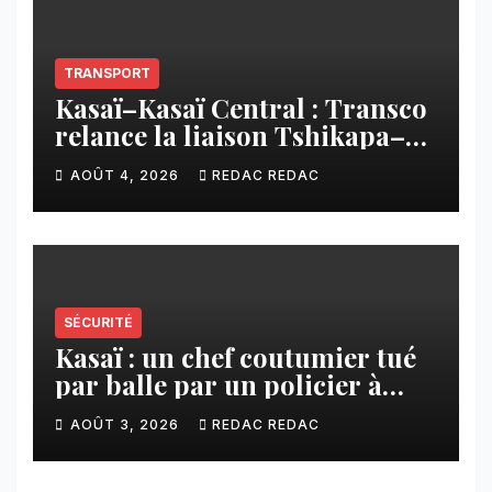
TRANSPORT
Kasaï–Kasaï Central : Transco
relance la liaison Tshikapa–
Tshiamu pour faciliter les
AOÛT 4, 2026
REDAC REDAC
échanges
SÉCURITÉ
Kasaï : un chef coutumier tué
par balle par un policier à
Kamuesha, la tension monte
AOÛT 3, 2026
REDAC REDAC