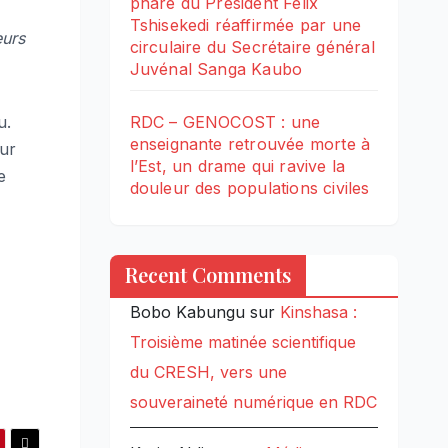
phare du Président Félix
Tshisekedi réaffirmée par une
eurs
circulaire du Secrétaire général
Juvénal Sanga Kaubo
u.
RDC – GENOCOST : une
enseignante retrouvée morte à
our
l’Est, un drame qui ravive la
e
douleur des populations civiles
Recent Comments
Bobo Kabungu
sur
Kinshasa :
Troisième matinée scientifique
du CRESH, vers une
souveraineté numérique en RDC