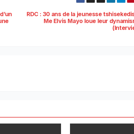
 d’un
RDC : 30 ans de la jeunesse tshisekedi
’une
Me Elvis Mayo loue leur dynami
(Interv