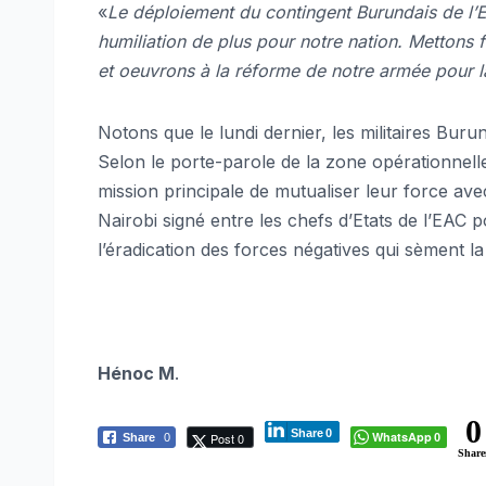
«
Le déploiement du contingent Burundais de l’
humiliation de plus pour notre nation. Mettons fi
et oeuvrons à la réforme de notre armée pour la
Notons que le lundi dernier, les militaires Buru
Selon le porte-parole de la zone opérationnell
mission principale de mutualiser leur force av
Nairobi signé entre les chefs d’Etats de l’EAC po
l’éradication des forces négatives qui sèment la 
Hénoc M
.
0
Share
0
WhatsApp
Post 0
Share
0
0
Share