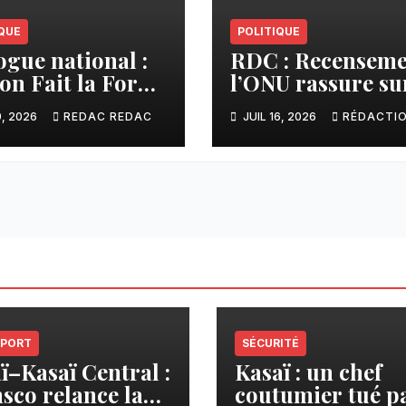
QUE
POLITIQUE
ogue national :
RDC : Recenseme
ion Fait la Force
l’ONU rassure sur
ent l’initiative
respect du
9, 2026
REDAC REDAC
JUIL 16, 2026
RÉDACTI
shisekedi et
calendrier
pose à la
constitutionnel
icipation des
pes armés
PORT
SÉCURITÉ
ï–Kasaï Central :
Kasaï : un chef
sco relance la
coutumier tué p