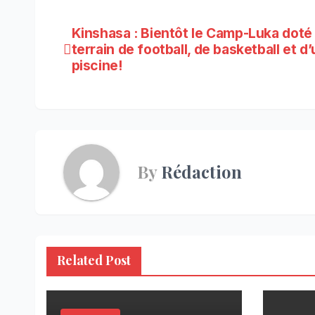
Navigation
Kinshasa : Bientôt le Camp-Luka doté
terrain de football, de basketball et d
de
piscine!
l’article
By
Rédaction
Related Post