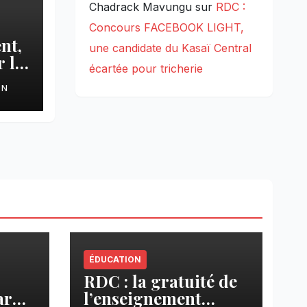
Chadrack Mavungu
sur
RDC :
Concours FACEBOOK LIGHT,
nt,
une candidate du Kasaï Central
 le
écartée pour tricherie
ON
ÉDUCATION
RDC : la gratuité de
ar
l’enseignement