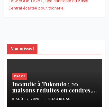
FACEBOOK LIGHT, une candidate du Kasaï
Central écartée pour tricherie
You missed
DRAME
Incendie à Tukondo : 20
maisons réduites en cendres,
plusieurs familles sans abri
AOÛT 7, 2026
REDAC REDAC