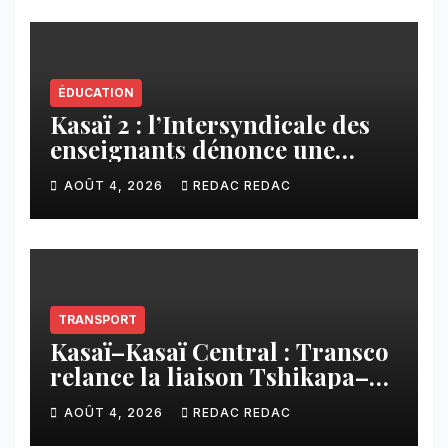
ÉDUCATION
Kasaï 2 : l’Intersyndicale des
enseignants dénonce une
contribution financière
AOÛT 4, 2026
REDAC REDAC
imposée aux écoles de la
CNCA
TRANSPORT
Kasaï–Kasaï Central : Transco
relance la liaison Tshikapa–
Tshiamu pour faciliter les
AOÛT 4, 2026
REDAC REDAC
échanges