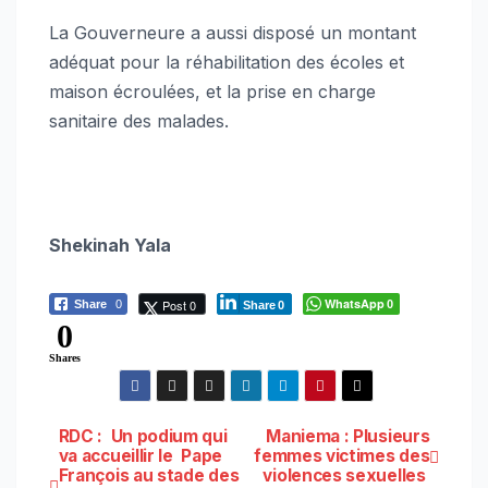
La Gouverneure a aussi disposé un montant
adéquat pour la réhabilitation des écoles et
maison écroulées, et la prise en charge
sanitaire des malades.
Shekinah Yala
WhatsApp
Post 0
Share
0
0
Share
0
0
Shares
Navigation
RDC : Un podium qui
Maniema : Plusieurs
va accueillir le Pape
femmes victimes des
François au stade des
violences sexuelles