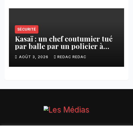
SÉCURITÉ
Kasaï : un chef coutumier tué
par balle par un policier à
Kamuesha, la tension monte
AOÛT 3, 2026
REDAC REDAC