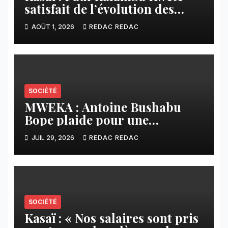
satisfait de l’évolution des
travaux routiers exécutés par
AOÛT 1, 2026
REDAC REDAC
SAFRIMEX
SOCIÉTÉ
MWEKA : Antoine Bushabu
Bope plaide pour une
meilleure prise en compte des
JUIL 29, 2026
REDAC REDAC
communautés locales dans la
réforme sur le crédit carbone.
SOCIÉTÉ
Kasaï : « Nos salaires sont pris