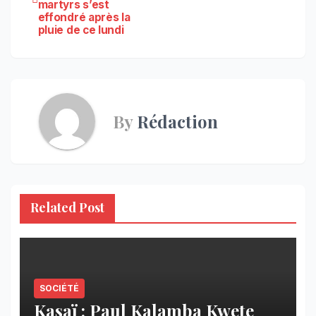
de
martyrs s’est
effondré après la
l’article
pluie de ce lundi
By
Rédaction
Related Post
SOCIÉTÉ
Kasaï : Paul Kalamba Kwete