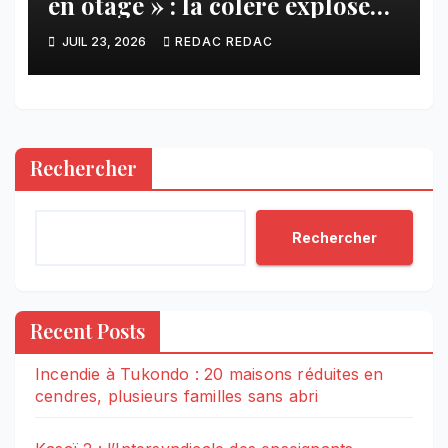
en otage » : la colère explose
contre ADVANS Banque à
JUIL 23, 2026
REDAC REDAC
Tshikapa
Rechercher
Rechercher
Recent Posts
Incendie à Tukondo : 20 maisons réduites en
cendres, plusieurs familles sans abri