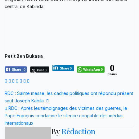
central de Kabinda.
Petit Ben Bukasa
0
Share
0
WhatsApp
Post 0
Share
0
0
Shares
Navigation
RDC : Sainte messe, les cadres politiques ont répondu présent
sauf Joseph Kabila
de
RDC : Après les témoignages des victimes des guerres, le
l’article
Pape François condamne le silence coupable des médias
internationaux
By
Rédaction