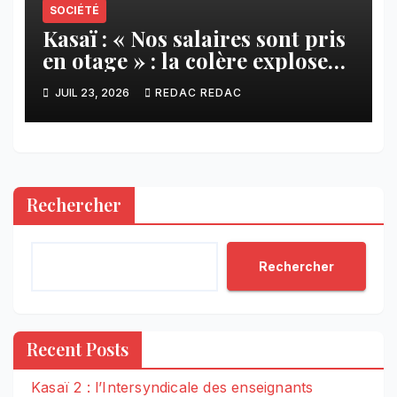
SOCIÉTÉ
Kasaï : « Nos salaires sont pris
en otage » : la colère explose
contre ADVANS Banque à
JUIL 23, 2026
REDAC REDAC
Tshikapa
Rechercher
Rechercher
Recent Posts
Kasaï 2 : l’Intersyndicale des enseignants