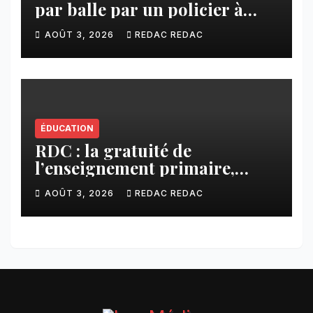
par balle par un policier à
Kamuesha, la tension monte
AOÛT 3, 2026
REDAC REDAC
ÉDUCATION
RDC : la gratuité de
l’enseignement primaire,
vision phare du Président
AOÛT 3, 2026
REDAC REDAC
Félix Tshisekedi réaffirmée
par une circulaire du
Secrétaire général Juvénal
Sanga Kaubo