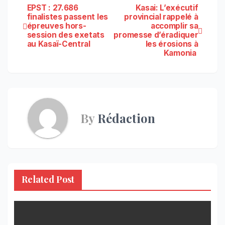
Navigation
EPST : 27.686
Kasai: L’exécutif
finalistes passent les
provincial rappelé à
épreuves hors-
accomplir sa
de
session des exetats
promesse d’éradiquer
au Kasaï-Central
les érosions à
l’article
Kamonia
By
Rédaction
Related Post