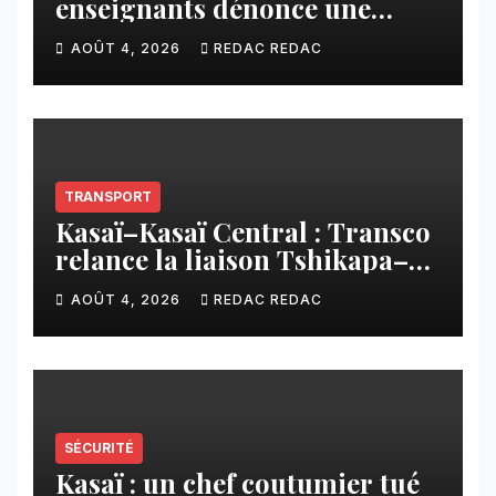
enseignants dénonce une
contribution financière
AOÛT 4, 2026
REDAC REDAC
imposée aux écoles de la
CNCA
TRANSPORT
Kasaï–Kasaï Central : Transco
relance la liaison Tshikapa–
Tshiamu pour faciliter les
AOÛT 4, 2026
REDAC REDAC
échanges
SÉCURITÉ
Kasaï : un chef coutumier tué