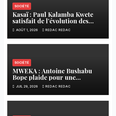
SOCIÉTÉ
Kasaï : Paul Kalamba Kwete
satisfait de l’évolution des
travaux routiers exécutés par
AOÛT 1, 2026
REDAC REDAC
SAFRIMEX
SOCIÉTÉ
MWEKA : Antoine Bushabu
Bope plaide pour une
meilleure prise en compte des
JUIL 29, 2026
REDAC REDAC
communautés locales dans la
réforme sur le crédit carbone.