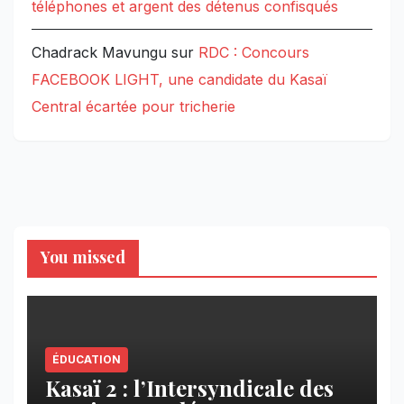
téléphones et argent des détenus confisqués
Chadrack Mavungu
sur
RDC : Concours
FACEBOOK LIGHT, une candidate du Kasaï
Central écartée pour tricherie
You missed
ÉDUCATION
Kasaï 2 : l’Intersyndicale des