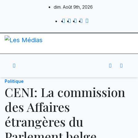
Skip
dim. Août 9th, 2026
to
content
Politique
CENI: La commission
des Affaires
étrangères du
Parlement belge