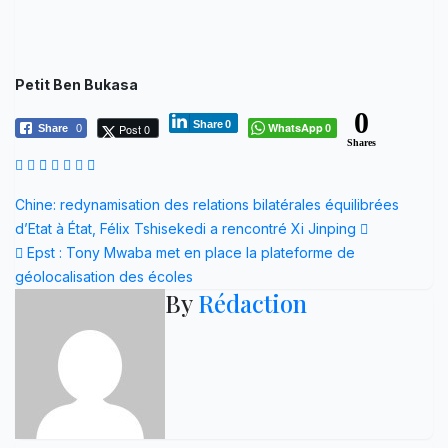
Petit Ben Bukasa
0
Share
0
WhatsApp
Post 0
Share
0
0
Shares
Navigation
Chine: redynamisation des relations bilatérales équilibrées
d’Etat à État, Félix Tshisekedi a rencontré Xi Jinping
de
Epst : Tony Mwaba met en place la plateforme de
l’article
géolocalisation des écoles
By
Rédaction