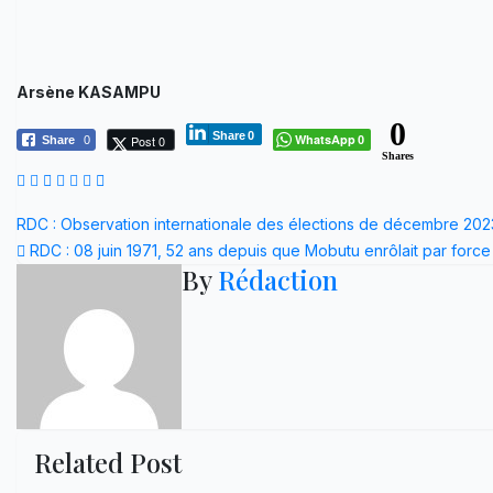
Arsène KASAMPU
0
Share
0
WhatsApp
Post 0
Share
0
0
Shares
Navigation
RDC : Observation internationale des élections de décembre 202
RDC : 08 juin 1971, 52 ans depuis que Mobutu enrôlait par force
de
By
Rédaction
l’article
Related Post