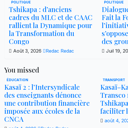
POLITIQUE
POLITIQUE
Tshikapa : d’anciens
Dialogue
cadres du MLC et de CAAC
Fait la 
rallient la Dynamique pour
l’initiat
la Transformation du
s’oppose
Congo
des gro
Août 3, 2026
Redac Redac
Juil 19, 
You missed
ÉDUCATION
TRANSPORT
Kasaï 2 : l’Intersyndicale
Kasaï–Ka
des enseignants dénonce
Transco r
une contribution financière
Tshikap
imposée aux écoles de la
faciliter
CNCA
août 4, 2