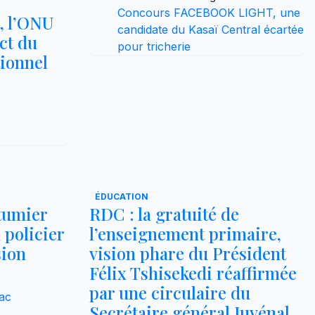
Concours FACEBOOK LIGHT, une
, l’ONU
candidate du Kasaï Central écartée
ct du
pour tricherie
tionnel
ÉDUCATION
utumier
RDC : la gratuité de
 policier
l’enseignement primaire,
sion
vision phare du Président
Félix Tshisekedi réaffirmée
par une circulaire du
ac
Secrétaire général Juvénal