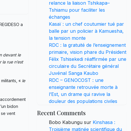
relance la liaison Tshikapa–
Tshiamu pour faciliter les
échanges
Kasaï : un chef coutumier tué par
a REGIDESO a
balle par un policier à Kamuesha,
la tension monte
RDC : la gratuité de l’enseignement
primaire, vision phare du Président
in devant le
Félix Tshisekedi réaffirmée par une
 la rue n’est
circulaire du Secrétaire général
Juvénal Sanga Kaubo
RDC – GENOCOST : une
militants, «
le
enseignante retrouvée morte à
l’Est, un drame qui ravive la
 raccordement
douleur des populations civiles
d’un bidon
Recent Comments
 se vent
Bobo Kabungu
sur
Kinshasa :
Troisième matinée scientifique du