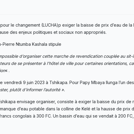
e pour le changement (LUCHA)p exiger la baisse de prix d’eau de l
à cause des enjeux politiques et sociaux non appropriés.
n-Pierre Ntumba Kashala stipule
t impossible d’organiser cette marche de revendication couplée au sit-
teurs de se présenter à l’hôtel de ville pour certaines orientations, car
ion
« .
e vendredi 9 juin 2023 à Tshikapa. Pour Papy Mbaya Ilunga l’un des 
er, plutôt d’informer l’autorité ».
shikapa envisage organiser, consiste à exiger la baisse du prix de
manque d’eau potable dans la colline de Kelé et la hausse de prix 
francs congolais à 300 FC. Un bassin d’eau qui se vendait à 200 FC,