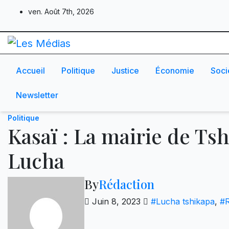
Skip
ven. Août 7th, 2026
to
content
Accueil
Politique
Justice
Économie
Soci
Newsletter
Politique
Kasaï : La mairie de Tsh
Lucha
By
Rédaction
Juin 8, 2023
#Lucha tshikapa
,
#R