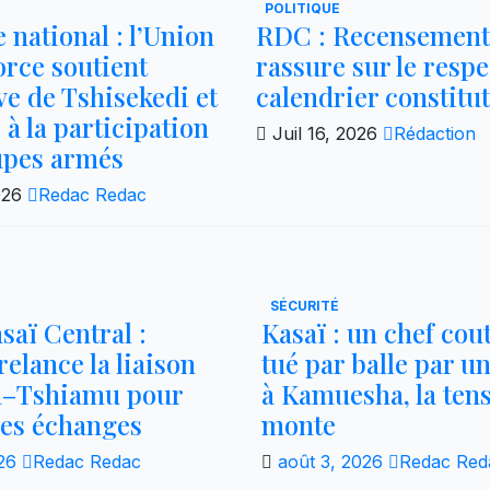
POLITIQUE
 national : l’Union
RDC : Recensement
Force soutient
rassure sur le respe
ive de Tshisekedi et
calendrier constitu
 à la participation
Juil 16, 2026
Rédaction
upes armés
2026
Redac Redac
SÉCURITÉ
saï Central :
Kasaï : un chef co
elance la liaison
tué par balle par un
a–Tshiamu pour
à Kamuesha, la ten
 les échanges
monte
026
Redac Redac
août 3, 2026
Redac Red