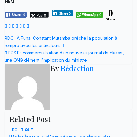
HkM
0
Share
0
WhatsApp
Post 0
Share
0
0
Shares
Navigation
RDC : À Funa, Constant Mutamba prêche la population à
rompre avec les antivaleurs
de
EPST : commercialisation d’un nouveau journal de classe,
l’article
une ONG dément l’implication du ministre
By
Rédaction
Related Post
POLITIQUE