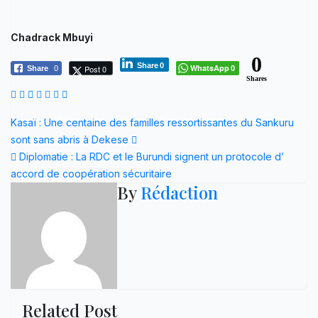
Chadrack Mbuyi
0
Share
0
WhatsApp
Post 0
Share
0
0
Shares
Navigation
Kasaï : Une centaine des familles ressortissantes du Sankuru
sont sans abris à Dekese
de
Diplomatie : La RDC et le Burundi signent un protocole d’
l’article
accord de coopération sécuritaire
By
Rédaction
Related Post