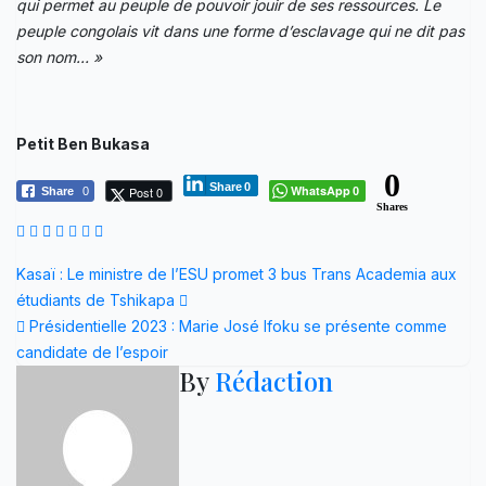
qui permet au peuple de pouvoir jouir de ses ressources. Le
peuple congolais vit dans une forme d’esclavage qui ne dit pas
son nom… »
Petit Ben Bukasa
0
Share
0
WhatsApp
Post 0
Share
0
0
Shares
Navigation
Kasaï : Le ministre de l’ESU promet 3 bus Trans Academia aux
étudiants de Tshikapa
de
Présidentielle 2023 : Marie José Ifoku se présente comme
l’article
candidate de l’espoir
By
Rédaction