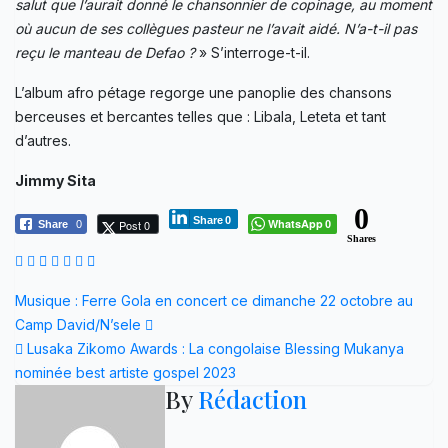
salut que l’aurait donné le chansonnier de copinage, au moment
où aucun de ses collègues pasteur ne l’avait aidé.
N’a-t-il pas
reçu le manteau de Defao ?
» S’interroge-t-il.
L’album afro pétage regorge une panoplie des chansons
berceuses et bercantes telles que : Libala, Leteta et tant
d’autres.
Jimmy Sita
0
Share
0
WhatsApp
Post 0
Share
0
0
Shares
Navigation
Musique : Ferre Gola en concert ce dimanche 22 octobre au
Camp David/N’sele
de
Lusaka Zikomo Awards : La congolaise Blessing Mukanya
l’article
nominée best artiste gospel 2023
By
Rédaction