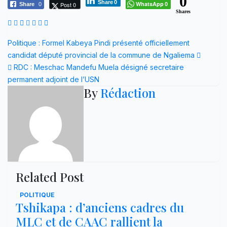
0
Share
0
WhatsApp
Post 0
Share
0
0
Shares
Navigation
Politique : Formel Kabeya Pindi présenté officiellement
candidat député provincial de la commune de Ngaliema
de
RDC : Meschac Mandefu Muela désigné secretaire
l’article
permanent adjoint de l’USN
By
Rédaction
Related Post
POLITIQUE
Tshikapa : d’anciens cadres du
MLC et de CAAC rallient la