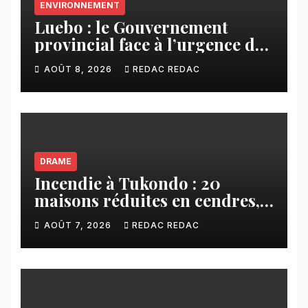
ENVIRONNEMENT
Luebo : le Gouvernement
provincial face à l’urgence des
érosions qui menacent la cité
AOÛT 8, 2026
REDAC REDAC
DRAME
Incendie à Tukondo : 20
maisons réduites en cendres,
plusieurs familles sans abri
AOÛT 7, 2026
REDAC REDAC