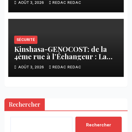
AOÛT 3, 2026
REDAC REDAC
douleur des populations
civiles
SÉCURITÉ
Kinshasa-GENOCOST: de la
4ème rue à l’Échangeur : La
jeunesse répond présente pour
AOÛT 3, 2026
REDAC REDAC
les victimes du GENOCOST
Rechercher
Rechercher