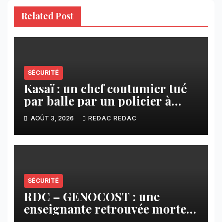
Related Post
SÉCURITÉ
Kasaï : un chef coutumier tué
par balle par un policier à
Kamuesha, la tension monte
AOÛT 3, 2026
REDAC REDAC
SÉCURITÉ
RDC – GENOCOST : une
enseignante retrouvée morte à
l’Est, un drame qui ravive la