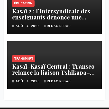
ÉDUCATION
Kasaï 2 : l’Intersyndicale des
enseignants dénonce une
contribution financière
AOÛT 4, 2026
REDAC REDAC
imposée aux écoles de la
CNCA
TRANSPORT
Kasaï–Kasaï Central : Transco
relance la liaison Tshikapa–
Tshiamu pour faciliter les
AOÛT 4, 2026
REDAC REDAC
échanges