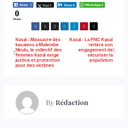
WhatsApp
Post 0
Share
0
0
Share
0
0
Shares
Navigation
Kasaï : Massacre des
Kasaï : La PNC Kasaï
kasaiens à Malembe
réitère son
Nkulu, le collectif des
engagement de
de
femmes Kasaï exige
sécuriser la
justice et protection
population
l’article
pour des victimes
By
Rédaction