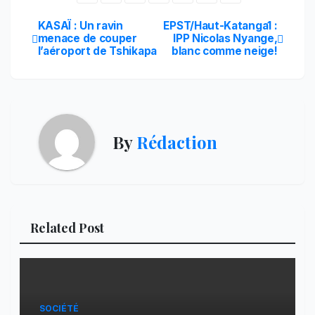
Navigation
KASAÏ : Un ravin
EPST/Haut-Katanga1 :
menace de couper
IPP Nicolas Nyange,
l’aéroport de Tshikapa
blanc comme neige!
de
l’article
By
Rédaction
Related Post
SOCIÉTÉ