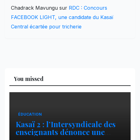
Chadrack Mavungu
sur
RDC : Concours
FACEBOOK LIGHT, une candidate du Kasaï
Central écartée pour tricherie
You missed
ÉDUCATION
Kasaï 2 : l’Intersyndicale des
enseignants dénonce une
contribution financière