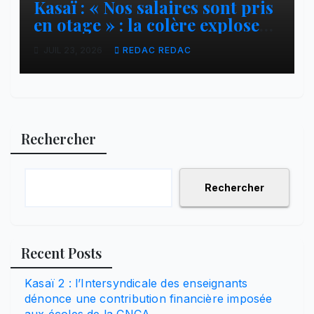
Kasaï : « Nos salaires sont pris
en otage » : la colère explose
contre ADVANS Banque à
JUIL 23, 2026
REDAC REDAC
Tshikapa
Rechercher
Rechercher
Recent Posts
Kasaï 2 : l’Intersyndicale des enseignants
dénonce une contribution financière imposée