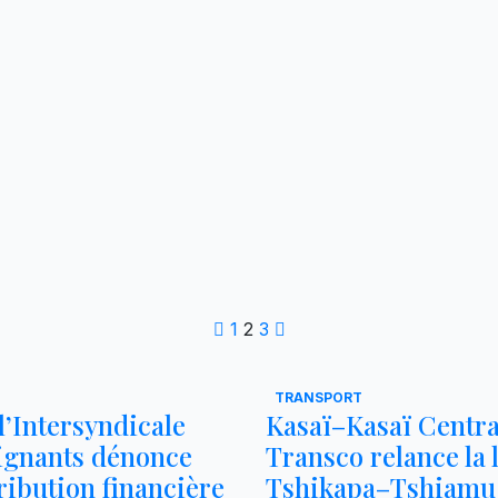
Pagination
1
2
3
des
TRANSPORT
publications
 l’Intersyndicale
Kasaï–Kasaï Central
ignants dénonce
Transco relance la 
ribution financière
Tshikapa–Tshiamu