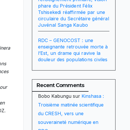
phare du Président Félix
Tshisekedi réaffirmée par une
circulaire du Secrétaire général
Juvénal Sanga Kaubo
RDC – GENOCOST : une
enseignante retrouvée morte à
inera
l’Est, un drame qui ravive la
douleur des populations civiles
ons
nces
Recent Comments
pour
Bobo Kabungu
sur
Kinshasa :
 en
Troisième matinée scientifique
OZ.
du CRESH, vers une
souveraineté numérique en