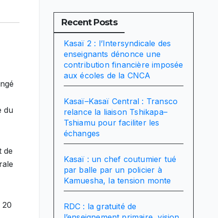
Recent Posts
Kasaï 2 : l’Intersyndicale des
enseignants dénonce une
contribution financière imposée
aux écoles de la CNCA
angé
Kasaï–Kasaï Central : Transco
e du
relance la liaison Tshikapa–
Tshiamu pour faciliter les
échanges
t de
Kasaï : un chef coutumier tué
rale
par balle par un policier à
Kamuesha, la tension monte
u 20
RDC : la gratuité de
l’enseignement primaire, vision