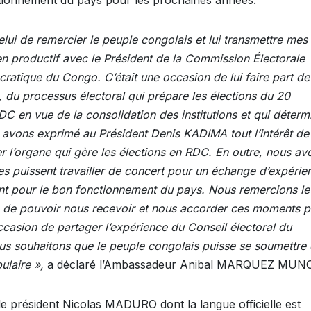
tionnement du pays pour les prochaines années.
elui de remercier le peuple congolais et lui transmettre mes
en productif avec le Président de la Commission Électorale
atique du Congo. C’était une occasion de lui faire part de
du processus électoral qui prépare les élections du 20
 en vue de la consolidation des institutions et qui déterm
s avons exprimé au Président Denis KADIMA tout l’intérêt de
 l’organe qui gère les élections en RDC. En outre, nous av
es puissent travailler de concert pour un échange d’expérie
vant pour le bon fonctionnement du pays. Nous remercions le
eue de pouvoir nous recevoir et nous accorder ces moments 
casion de partager l’expérience du Conseil électoral du
us souhaitons que le peuple congolais puisse se soumettre
ulaire »,
a déclaré l’Ambassadeur Anibal MARQUEZ MUN
r le président Nicolas MADURO dont la langue officielle est