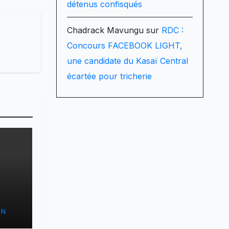
détenus confisqués
Chadrack Mavungu
sur
RDC :
Concours FACEBOOK LIGHT,
une candidate du Kasaï Central
écartée pour tricherie
r le
ON