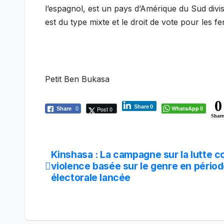
l’espagnol, est un pays d’Amérique du Sud divi
est du type mixte et le droit de vote pour les
Petit Ben Bukasa
0
Share
0
WhatsApp
Post 0
Share
0
0
Share
Kinshasa : La campagne sur la lutte co
Navigation
violence basée sur le genre en pério
de
électorale lancée
l’article