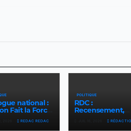
QUE
POLITIQUE
ogue national :
RDC :
ion Fait la Force
Recensement,
ent l’initiative
l’ONU rassure su
9, 2026
REDAC REDAC
JUIL 16, 2026
RÉDACTI
shisekedi et
respect du