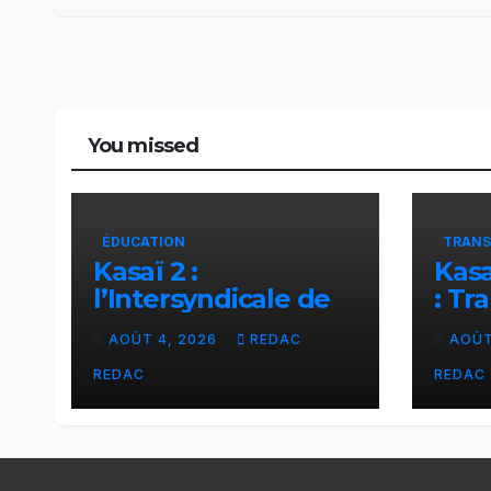
s’op
part
gro
You missed
ÉDUCATION
TRANS
Kasaï 2 :
Kasa
l’Intersyndicale des
: Tr
enseignants
liai
AOÛT 4, 2026
REDAC
AOÛT
dénonce une
Tsh
contribution
facil
REDAC
REDAC
financière imposée
éch
aux écoles de la
CNCA