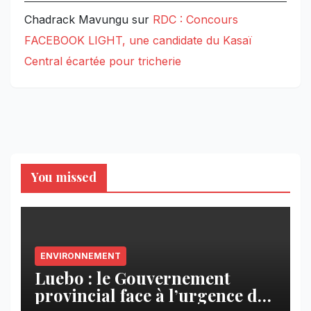
Chadrack Mavungu
sur
RDC : Concours
FACEBOOK LIGHT, une candidate du Kasaï
Central écartée pour tricherie
You missed
ENVIRONNEMENT
Luebo : le Gouvernement
provincial face à l’urgence des