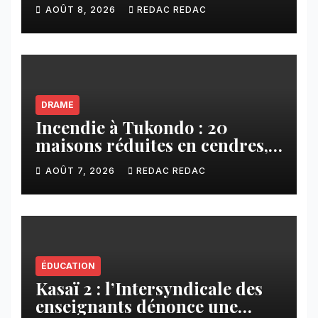
érosions qui menacent la cité
AOÛT 8, 2026
REDAC REDAC
DRAME
Incendie à Tukondo : 20
maisons réduites en cendres,
plusieurs familles sans abri
AOÛT 7, 2026
REDAC REDAC
ÉDUCATION
Kasaï 2 : l’Intersyndicale des
enseignants dénonce une