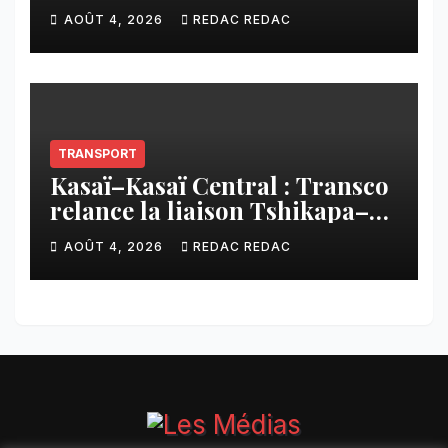
contribution financière
AOÛT 4, 2026
REDAC REDAC
imposée aux écoles de la
CNCA
TRANSPORT
Kasaï–Kasaï Central : Transco
relance la liaison Tshikapa–
Tshiamu pour faciliter les
AOÛT 4, 2026
REDAC REDAC
échanges