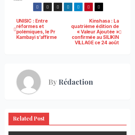
Navigation
UNISIC : Entre
Kinshasa : La
réformes et
quatrième édition de
polémiques, le Pr
« Valeur Ajoutée »
de
Kambayi s’affirme
confirmée au SILIKIN
VILLAGE ce 24 août
l’article
By
Rédaction
Related Post