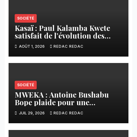
SOCIÉTÉ
Kasaï : Paul Kalamba Kwete
satisfait de l’évolution des
travaux routiers exécutés par
AOÛT 1, 2026
REDAC REDAC
SAFRIMEX
SOCIÉTÉ
MWEKA : Antoine Bushabu
Bope plaide pour une
meilleure prise en compte des
JUIL 29, 2026
REDAC REDAC
communautés locales dans la
réforme sur le crédit carbone.