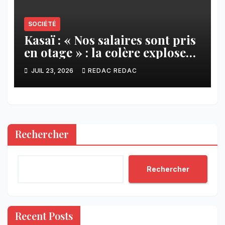
SOCIÉTÉ
Kasaï : « Nos salaires sont pris
en otage » : la colère explose
contre ADVANS Banque à
JUIL 23, 2026
REDAC REDAC
Tshikapa
Rechercher
Rechercher
Recent Posts