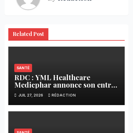
Related Post
SANTÉ
RDC : YML Healthcare
Medicphar annonce son entrée
sur le marché pharmaceutique
JUIL 27, 2026
RÉDACTION
SANTÉ