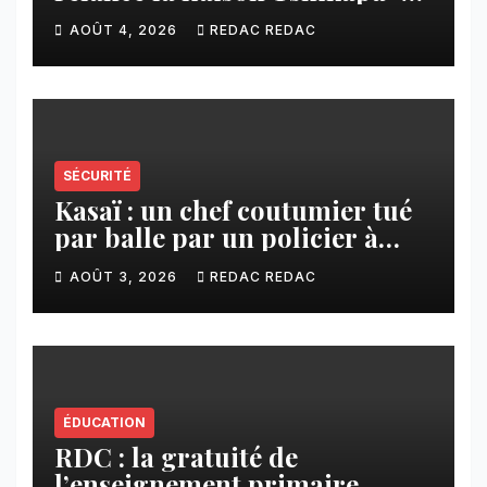
Tshiamu pour faciliter les
AOÛT 4, 2026
REDAC REDAC
échanges
SÉCURITÉ
Kasaï : un chef coutumier tué
par balle par un policier à
Kamuesha, la tension monte
AOÛT 3, 2026
REDAC REDAC
ÉDUCATION
RDC : la gratuité de
l’enseignement primaire,