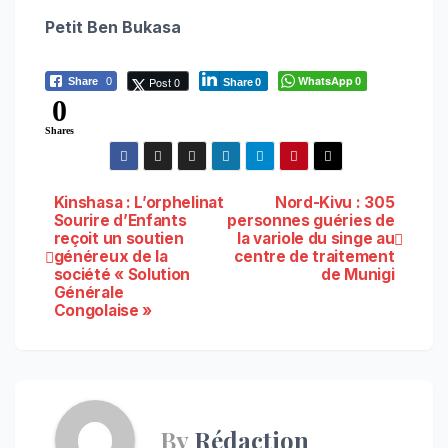
Petit Ben Bukasa
WhatsApp
Post 0
Share
0
0
Share
0
0
Shares
Navigation
Kinshasa : L’orphelinat
Nord-Kivu : 305
Sourire d’Enfants
personnes guéries de
reçoit un soutien
la variole du singe au
de
généreux de la
centre de traitement
société « Solution
de Munigi
l’article
Générale
Congolaise »
By
Rédaction