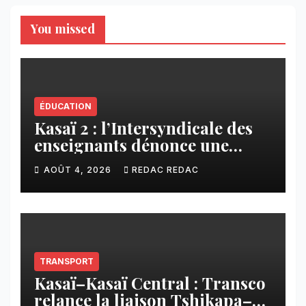
You missed
ÉDUCATION
Kasaï 2 : l’Intersyndicale des
enseignants dénonce une
contribution financière
AOÛT 4, 2026
REDAC REDAC
imposée aux écoles de la
CNCA
TRANSPORT
Kasaï–Kasaï Central : Transco
relance la liaison Tshikapa–