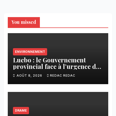
You missed
ENVIRONNEMENT
Luebo : le Gouvernement
provincial face à l’urgence des
érosions qui menacent la cité
AOÛT 8, 2026
REDAC REDAC
DRAME