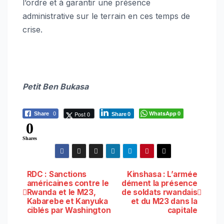
l’ordre et à garantir une présence
administrative sur le terrain en ces temps de
crise.
Petit Ben Bukasa
WhatsApp
Post 0
Share
0
0
Share
0
0
Shares
Navigation
RDC : Sanctions
Kinshasa : L’armée
américaines contre le
dément la présence
Rwanda et le M23,
de soldats rwandais
de
Kabarebe et Kanyuka
et du M23 dans la
ciblés par Washington
capitale
l’article