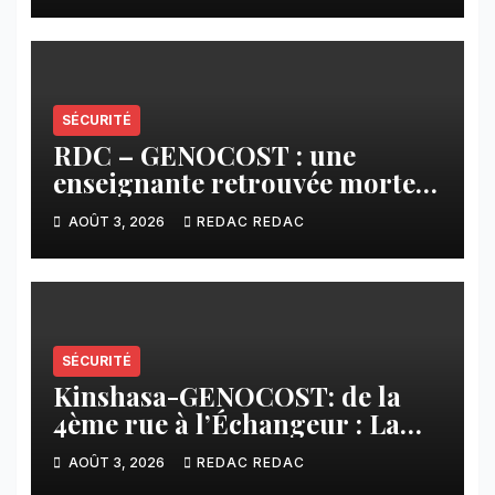
SÉCURITÉ
RDC – GENOCOST : une
enseignante retrouvée morte à
l’Est, un drame qui ravive la
AOÛT 3, 2026
REDAC REDAC
douleur des populations
civiles
SÉCURITÉ
Kinshasa-GENOCOST: de la
4ème rue à l’Échangeur : La
jeunesse répond présente pour
AOÛT 3, 2026
REDAC REDAC
les victimes du GENOCOST