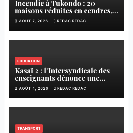
Incendie à Tukondo : 20
maisons réduites en cendres,
plusieurs familles sans abri
AOÛT 7, 2026
REDAC REDAC
ÉDUCATION
Kasaï 2 : l’Intersyndicale des
enseignants dénonce une
contribution financière
AOÛT 4, 2026
REDAC REDAC
imposée aux écoles de la
CNCA
TRANSPORT