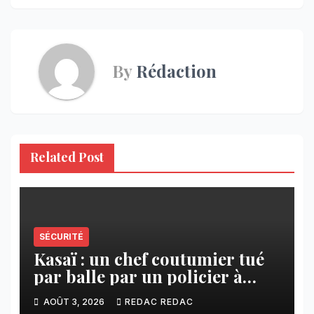
By
Rédaction
Related Post
SÉCURITÉ
Kasaï : un chef coutumier tué
par balle par un policier à
Kamuesha, la tension monte
AOÛT 3, 2026
REDAC REDAC