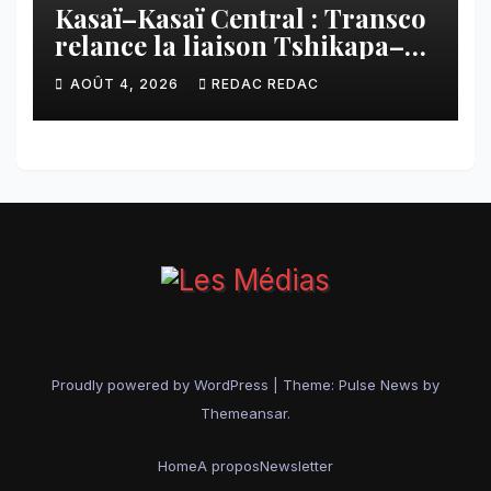
Kasaï–Kasaï Central : Transco
relance la liaison Tshikapa–
Tshiamu pour faciliter les
AOÛT 4, 2026
REDAC REDAC
échanges
Proudly powered by WordPress
|
Theme:
Pulse News
by
Themeansar
.
Home
A propos
Newsletter