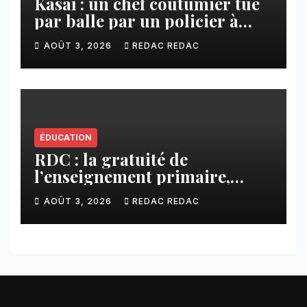
Kasaï : un chef coutumier tué
par balle par un policier à
Kamuesha, la tension monte
AOÛT 3, 2026
REDAC REDAC
ÉDUCATION
RDC : la gratuité de
l’enseignement primaire,
vision phare du Président
AOÛT 3, 2026
REDAC REDAC
Félix Tshisekedi réaffirmée
par une circulaire du
Secrétaire général Juvénal
Sanga Kaubo