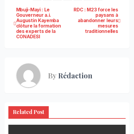
Navigation
Mbuji-Mayi : Le
RDC : M23 force les
Gouverneur a.i.
paysans à
Augustin Kayemba
abandonner leurs
de
clôture la formation
mesures
des experts de la
traditionnelles
l’article
CONADESI
By
Rédaction
Related Post