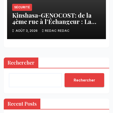
SÉCURITÉ
Kinshasa-GENOCOST: de la
4ème rue à l’Échangeur : La
jeunesse répond présente pour
AOÛT 3, 2026
REDAC REDAC
les victimes du GENOCOST
Rechercher
Rechercher
Recent Posts