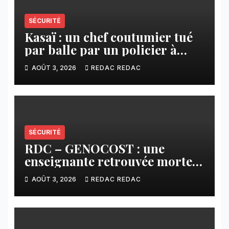
SÉCURITÉ
Kasaï : un chef coutumier tué
par balle par un policier à
Kamuesha, la tension monte
AOÛT 3, 2026
REDAC REDAC
SÉCURITÉ
RDC – GENOCOST : une
enseignante retrouvée morte à
l’Est, un drame qui ravive la
AOÛT 3, 2026
REDAC REDAC
douleur des populations
civiles