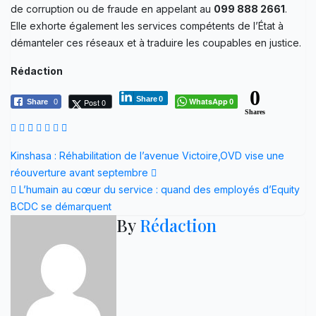
de corruption ou de fraude en appelant au
099 888 2661
.
Elle exhorte également les services compétents de l’État à
démanteler ces réseaux et à traduire les coupables en justice.
Rédaction
0
Share
0
WhatsApp
Post 0
Share
0
0
Shares
Navigation
Kinshasa : Réhabilitation de l’avenue Victoire,OVD vise une
réouverture avant septembre
de
L’humain au cœur du service : quand des employés d’Equity
l’article
BCDC se démarquent
By
Rédaction