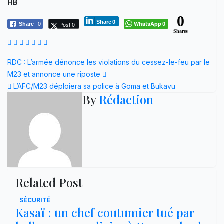
HB
0
Share
0
WhatsApp
Post 0
Share
0
0
Shares
Navigation
RDC : L’armée dénonce les violations du cessez-le-feu par le
M23 et annonce une riposte
de
L’AFC/M23 déploiera sa police à Goma et Bukavu
By
Rédaction
l’article
Related Post
SÉCURITÉ
Kasaï : un chef coutumier tué par