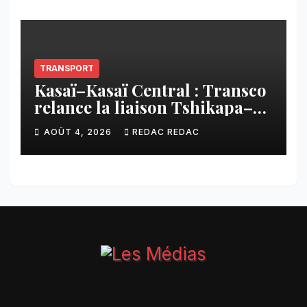
CNCA
TRANSPORT
Kasaï–Kasaï Central : Transco
relance la liaison Tshikapa–
Tshiamu pour faciliter les
AOÛT 4, 2026
REDAC REDAC
échanges