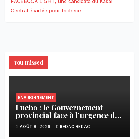
FACEBOOK LIGHT, une candidate du Kasaï
Central écartée pour tricherie
You missed
ENVIRONNEMENT
Luebo : le Gouvernement
provincial face à l’urgence des
érosions qui menacent la cité
AOÛT 8, 2026
REDAC REDAC