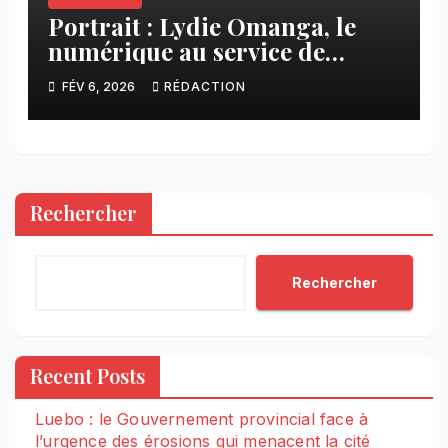
Portrait : Lydie Omanga, le
numérique au service de
l’humain
FÉV 6, 2026
RÉDACTION
Rechercher
Rechercher
Recent Posts
Luebo : le Gouvernement provincial face à
l’urgence des érosions qui menacent la cité