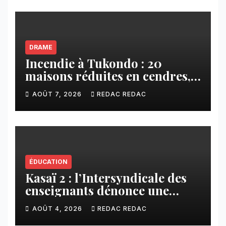
DRAME
Incendie à Tukondo : 20
maisons réduites en cendres,
plusieurs familles sans abri
AOÛT 7, 2026
REDAC REDAC
ÉDUCATION
Kasaï 2 : l’Intersyndicale des
enseignants dénonce une
contribution financière
AOÛT 4, 2026
REDAC REDAC
imposée aux écoles de la